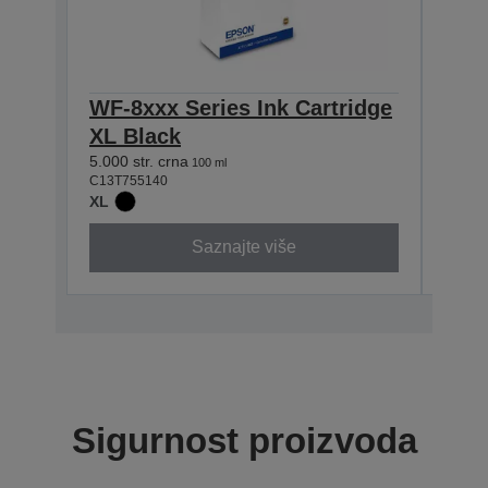
WF-8xxx Series Ink Cartridge
WF-8
XL Black
XL 
5.000 str. crna
5.000 
100 ml
C13T755140
C13T7
XL
XL
Saznajte više
Sigurnost proizvoda