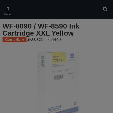
Skip
to
Pretr
main
Izbornik
content
WF-8090 / WF-8590 Ink
Cartridge XXL Yellow
SKU: C13T754440
Obustavljeno