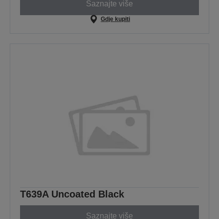
Saznajte više
Gdje kupiti
T639A Uncoated Black
Saznajte više