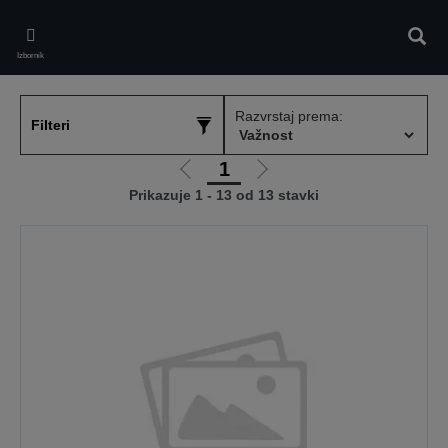
Skip
to
Pretr
main
Izbornik
content
Razvrstaj prema:
Filteri
1
Idi
Idi
Prikazuje 1 - 13 od 13 stavki
na
na
prethodnu
sljedeću
stranicu
stranicu