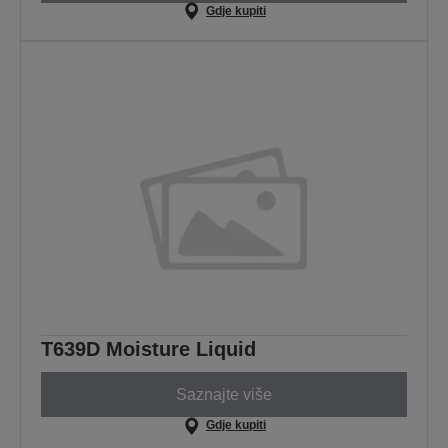
Gdje kupiti
T639D Moisture Liquid
Saznajte više
Gdje kupiti