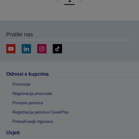
Idi
Idi
na
na
prethodnu
sljedeću
stranicu
stranicu
Pratite nas
Odnosi s kupcima
Promocije
Registracija proizvoda
Provjera jamstva
Registracija jamstva CoverPlus
Pretraživanje trgovaca
Uvjeti