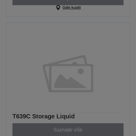
Gdje kupiti
T639C Storage Liquid
Saznajte više