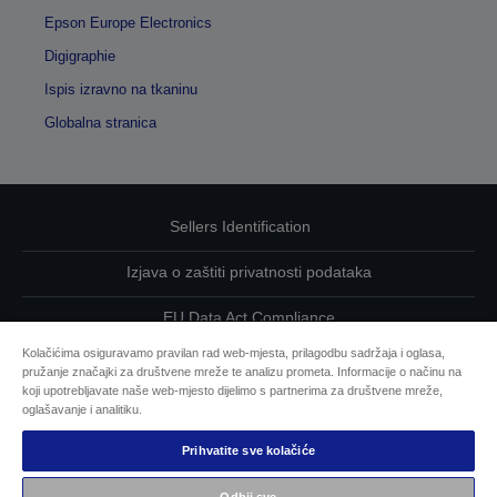
Epson Europe Electronics
Digigraphie
Ispis izravno na tkaninu
Globalna stranica
Sellers Identification
Izjava o zaštiti privatnosti podataka
EU Data Act Compliance
Kolačićima osiguravamo pravilan rad web-mjesta, prilagodbu sadržaja i oglasa,
Kontaktirajte nas u vezi svojih podataka
pružanje značajki za društvene mreže te analizu prometa. Informacije o načinu na
koji upotrebljavate naše web-mjesto dijelimo s partnerima za društvene mreže,
Informacije o kolačićima
oglašavanje i analitiku.
Prihvatite sve kolačiće
Epsonova predanost pristupačnosti