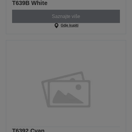
T639B White
Saznajte više
Gdje kupiti
T6392 Cyan