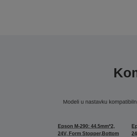
Kom
Modeli u nastavku kompatibilni s
Epson M-290: 44.5mm*2,
Ep
24V, Form Stopper,Bottom
24