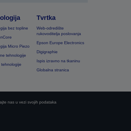
ologija
Tvrtka
gija bez topline
Web-odredište
rukovoditelja poslovanja
onCore
Epson Europe Electronics
gija Micro Piezo
Digigraphie
vne tehnologije
Ispis izravno na tkaninu
 tehnologije
Globalna stranica
ajte nas u vezi svojih podataka