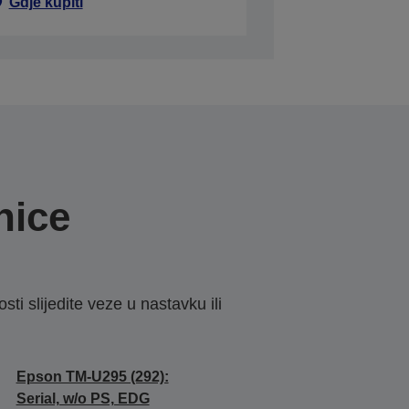
Gdje kupiti
nice
sti slijedite veze u nastavku ili
Epson TM-U295 (292):
Serial, w/o PS, EDG