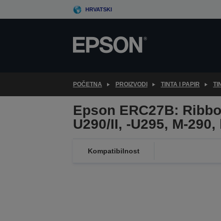
Skip
HRVATSKI
to
main
content
POČETNA
PROIZVODI
TINTA I PAPIR
TI
Epson ERC27B: Ribbon
U290/II, -U295, M-290,
Kompatibilnost