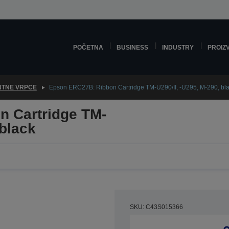
POČETNA
BUSINESS
INDUSTRY
PROIZ
NTNE VRPCE
Epson ERC27B: Ribbon Cartridge TM-U290/II, -U295, M-290, bl
 Cartridge TM-
 black
SKU: C43S015366