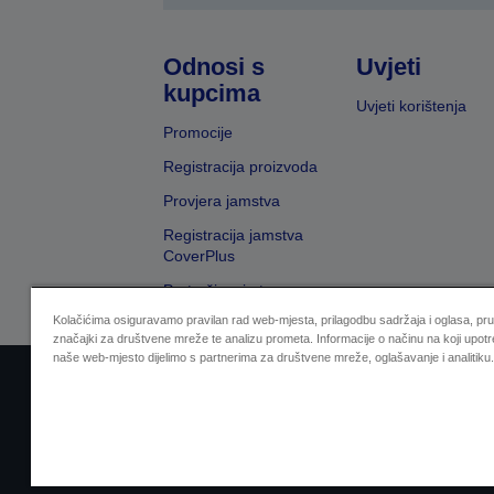
Odnosi s
Uvjeti
kupcima
Uvjeti korištenja
Promocije
Registracija proizvoda
Provjera jamstva
Registracija jamstva
CoverPlus
Pretraživanje trgovaca
Kolačićima osiguravamo pravilan rad web-mjesta, prilagodbu sadržaja i oglasa, pr
značajki za društvene mreže te analizu prometa. Informacije o načinu na koji upotr
naše web-mjesto dijelimo s partnerima za društvene mreže, oglašavanje i analitiku.
Sellers Identification
Izjava o