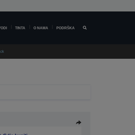
VODI
TINTA
O NAMA
PODRŠKA
ack