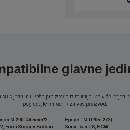
patibilne glavne jedi
u s jednim ili više proizvoda iz te linije. Za više pojedino
pogledajte priručnik za vaš proizvod.
son M-290: 44.5mm*2,
Epson TM-U295 (272):
V, Form Stopper,Bottom
Serial, w/o PS, ECW