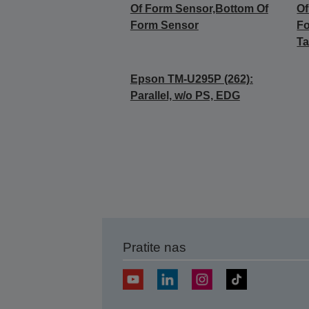
Of Form Sensor,Bottom Of
Of
Form Sensor
F
Ta
Epson TM-U295P (262):
Parallel, w/o PS, EDG
Pratite nas