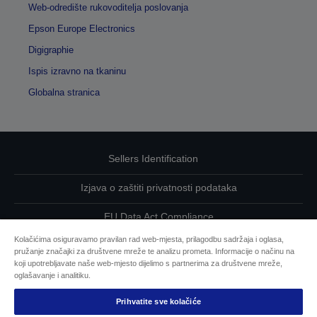
Web-odredište rukovoditelja poslovanja
Epson Europe Electronics
Digigraphie
Ispis izravno na tkaninu
Globalna stranica
Sellers Identification
Izjava o zaštiti privatnosti podataka
EU Data Act Compliance
Kolačićima osiguravamo pravilan rad web-mjesta, prilagodbu sadržaja i oglasa,
Kontaktirajte nas u vezi svojih podataka
pružanje značajki za društvene mreže te analizu prometa. Informacije o načinu na
koji upotrebljavate naše web-mjesto dijelimo s partnerima za društvene mreže,
Informacije o kolačićima
oglašavanje i analitiku.
Prihvatite sve kolačiće
Epsonova predanost pristupačnosti