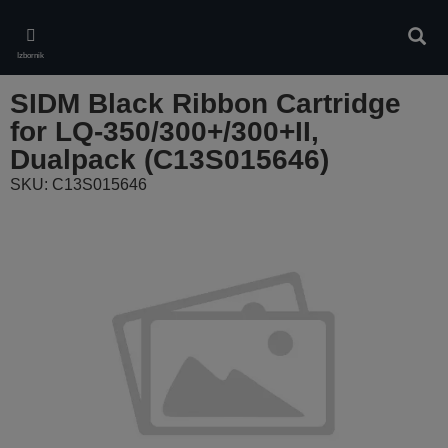
Skip
to
Pretr
main
Izbornik
content
SIDM Black Ribbon Cartridge
for LQ-350/300+/300+II,
Dualpack (C13S015646)
SKU: C13S015646