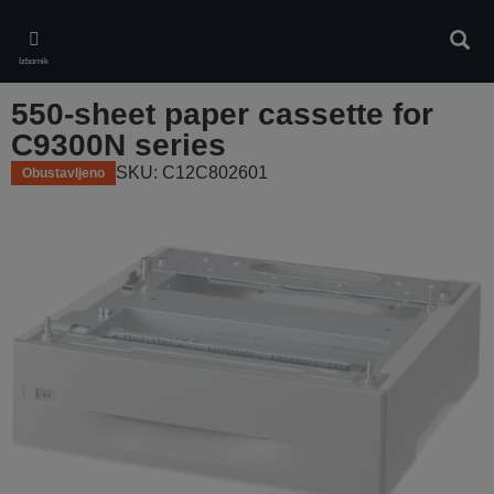
Skip
to
Pretr
main
Izbornik
content
550-sheet paper cassette for
C9300N series
SKU: C12C802601
Obustavljeno