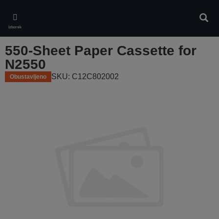
Skip
to
Pretr
main
Izbornik
content
550-Sheet Paper Cassette for
N2550
SKU: C12C802002
Obustavljeno