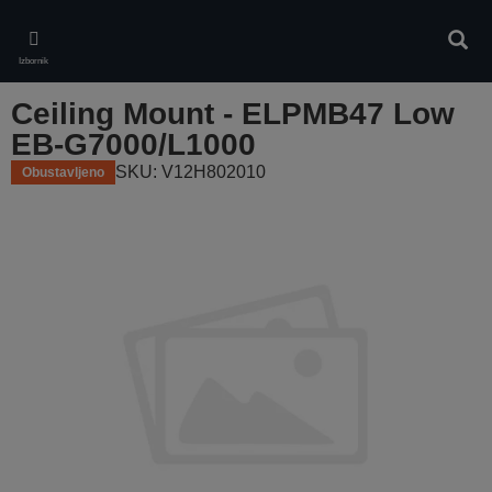
Skip
to
Pretr
main
Izbornik
content
Ceiling Mount - ELPMB47 Low
EB-G7000/L1000
SKU: V12H802010
Obustavljeno