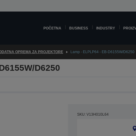
POČETNA
BUSINESS
INDUSTRY
PROIZ
ODATNA OPREMA ZA PROJEKTORE
Lamp - ELPLP64 - EB-D6155W/D6250
-D6155W/D6250
SKU: V13H010L64