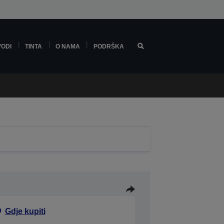
VODI
TINTA
O NAMA
PODRŠKA
Gdje kupiti