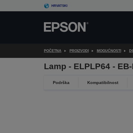
Skip
HRVATSKI
to
main
content
POČETNA
PROIZVODI
MOGUĆNOSTI
D
Lamp - ELPLP64 - EB
Podrška
Kompatibilnost