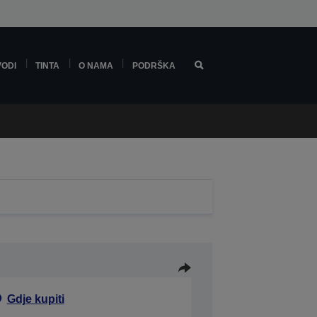
VODI
TINTA
O NAMA
PODRŠKA
Gdje kupiti