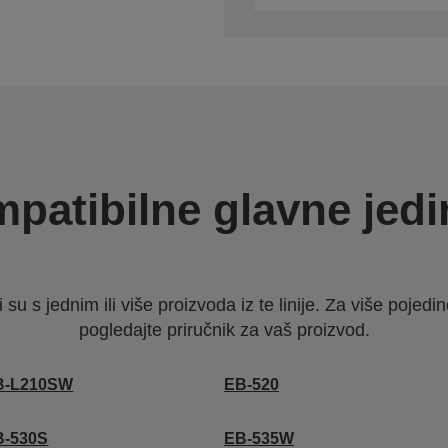
patibilne glavne jedi
u s jednim ili više proizvoda iz te linije. Za više pojedino
pogledajte priručnik za vaš proizvod.
B-L210SW
EB-520
B-530S
EB-535W