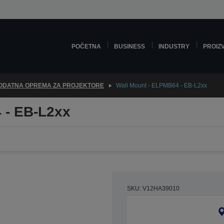
POČETNA
BUSINESS
INDUSTRY
PROIZ
ODATNA OPREMA ZA PROJEKTORE
Wall Mount - ELPMB64 - EB-L2xx
 - EB-L2xx
SKU: V12HA39010