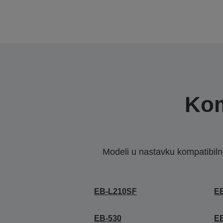
Kom
Modeli u nastavku kompatibilni s
EB-L210SF
E
EB-530
E