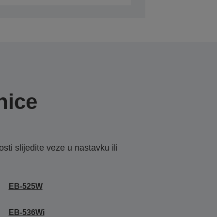
nice
sti slijedite veze u nastavku ili
EB-525W
EB-536Wi