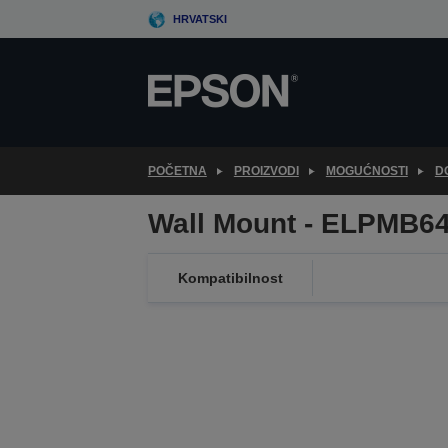
Skip
HRVATSKI
to
main
content
POČETNA
PROIZVODI
MOGUĆNOSTI
D
Wall Mount - ELPMB64
Kompatibilnost