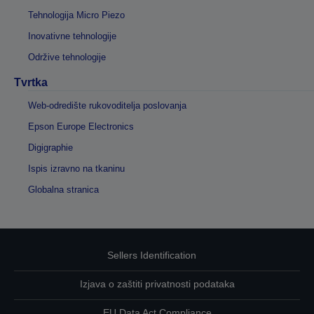
Tehnologija Micro Piezo
Inovativne tehnologije
Održive tehnologije
Tvrtka
Web-odredište rukovoditelja poslovanja
Epson Europe Electronics
Digigraphie
Ispis izravno na tkaninu
Globalna stranica
Sellers Identification
Izjava o zaštiti privatnosti podataka
EU Data Act Compliance