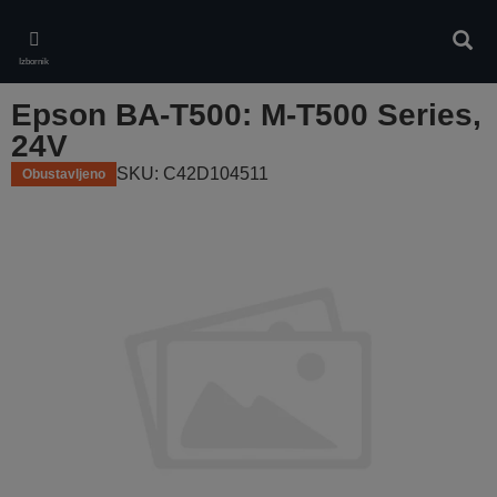
Skip
to
Pretr
main
Izbornik
content
Epson BA-T500: M-T500 Series,
24V
SKU: C42D104511
Obustavljeno