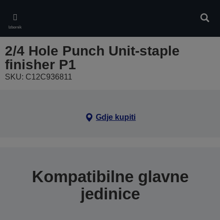
Skip
to
Pretr
main
Izbornik
content
2/4 Hole Punch Unit-staple
finisher P1
SKU: C12C936811
Gdje kupiti
Kompatibilne glavne
jedinice