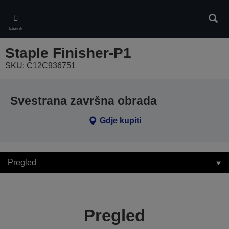
Skip
to
Pretr
main
Izbornik
content
Staple Finisher-P1
SKU: C12C936751
Svestrana završna obrada
Gdje kupiti
Pregled
Pregled