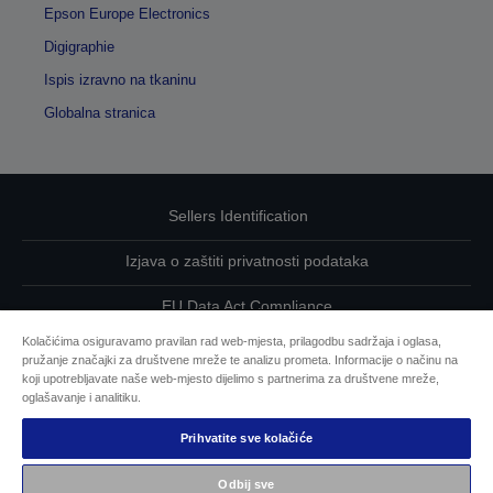
Epson Europe Electronics
Digigraphie
Ispis izravno na tkaninu
Globalna stranica
Sellers Identification
Izjava o zaštiti privatnosti podataka
EU Data Act Compliance
Kolačićima osiguravamo pravilan rad web-mjesta, prilagodbu sadržaja i oglasa,
Kontaktirajte nas u vezi svojih podataka
pružanje značajki za društvene mreže te analizu prometa. Informacije o načinu na
koji upotrebljavate naše web-mjesto dijelimo s partnerima za društvene mreže,
Informacije o kolačićima
oglašavanje i analitiku.
Prihvatite sve kolačiće
Epsonova predanost pristupačnosti
Odbij sve