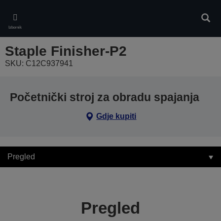
Skip
to
Pretr
main
Izbornik
content
Staple Finisher-P2
SKU: C12C937941
Početnički stroj za obradu spajanja
Gdje kupiti
Pregled
Pregled