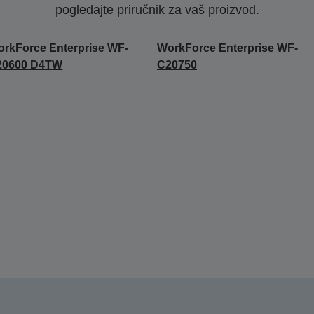
pogledajte priručnik za vaš proizvod.
rkForce Enterprise WF-
WorkForce Enterprise WF-
20600 D4TW
C20750