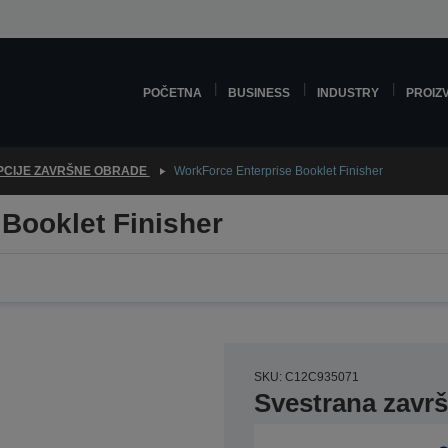
POČETNA
BUSINESS
INDUSTRY
PROIZ
PCIJE ZAVRŠNE OBRADE
WorkForce Enterprise Booklet Finisher
Booklet Finisher
SKU: C12C935071
Svestrana zavr