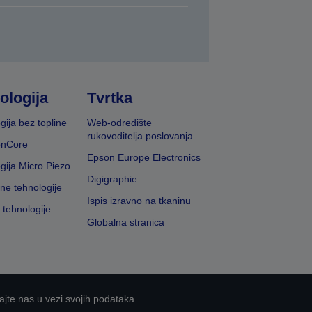
ologija
Tvrtka
gija bez topline
Web-odredište
rukovoditelja poslovanja
onCore
Epson Europe Electronics
gija Micro Piezo
Digigraphie
vne tehnologije
Ispis izravno na tkaninu
 tehnologije
Globalna stranica
ajte nas u vezi svojih podataka