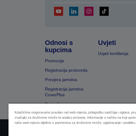
Odnosi s
Uvjeti
kupcima
Uvjeti korištenja
Promocije
Registracija proizvoda
Provjera jamstva
Registracija jamstva
CoverPlus
Pretraživanje trgovaca
Kolačićima osiguravamo pravilan rad web-mjesta, prilagodbu sadržaja i oglasa, pr
značajki za društvene mreže te analizu prometa. Informacije o načinu na koji upotr
naše web-mjesto dijelimo s partnerima za društvene mreže, oglašavanje i analitiku.
Sellers Identification
Izjava o