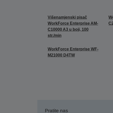
Višenamjenski pisač
Wo
WorkForce Enterprise AM-
C
C10000 A3 u boji, 100
str./min
WorkForce Enterprise WF-
M21000 D4TW
Pratite nas