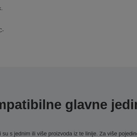
k.
C-
patibilne glavne jedi
u s jednim ili više proizvoda iz te linije. Za više pojedino