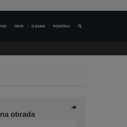
VODI
TINTA
O NAMA
PODRŠKA
šna obrada