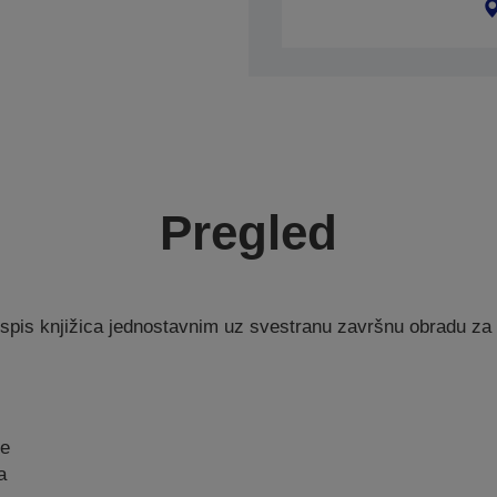
Pregled
ispis knjižica jednostavnim uz svestranu završnu obradu za 
ce
a