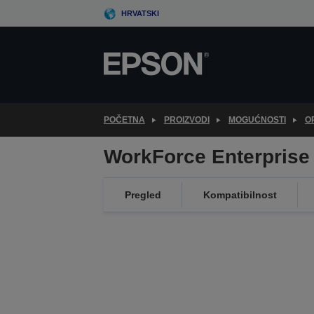
Skip
HRVATSKI
to
main
content
POČETNA
PROIZVODI
MOGUĆNOSTI
O
WorkForce Enterprise 
Pregled
Kompatibilnost