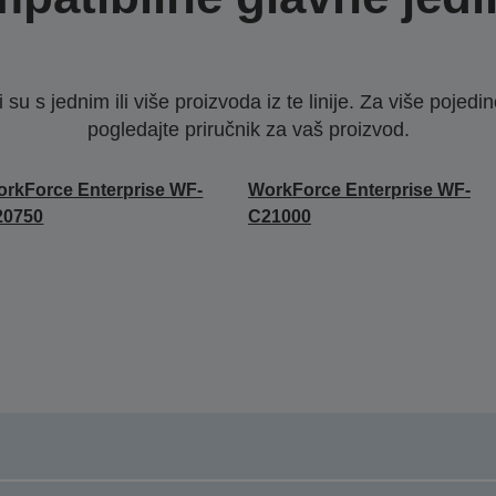
u s jednim ili više proizvoda iz te linije. Za više pojedino
pogledajte priručnik za vaš proizvod.
rkForce Enterprise WF-
WorkForce Enterprise WF-
20750
C21000