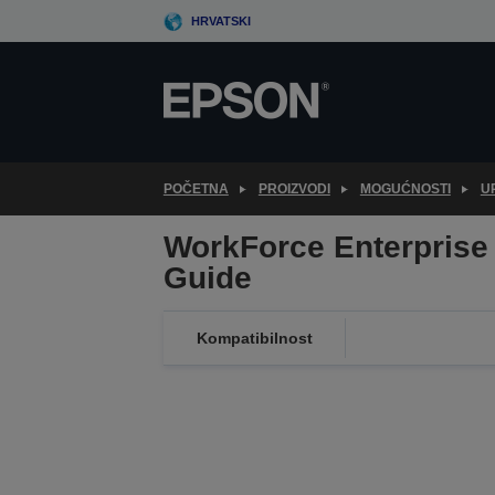
Skip
HRVATSKI
to
main
content
POČETNA
PROIZVODI
MOGUĆNOSTI
U
WorkForce Enterprise
Guide
Kompatibilnost