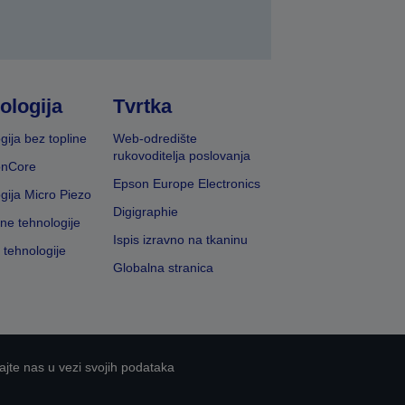
ologija
Tvrtka
gija bez topline
Web-odredište
rukovoditelja poslovanja
onCore
Epson Europe Electronics
gija Micro Piezo
Digigraphie
vne tehnologije
Ispis izravno na tkaninu
 tehnologije
Globalna stranica
ajte nas u vezi svojih podataka