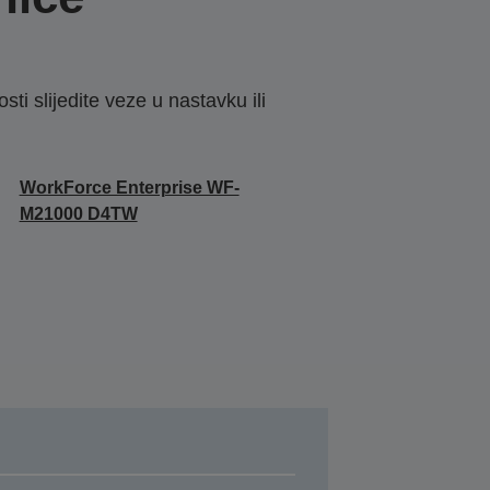
sti slijedite veze u nastavku ili
WorkForce Enterprise WF-
M21000 D4TW