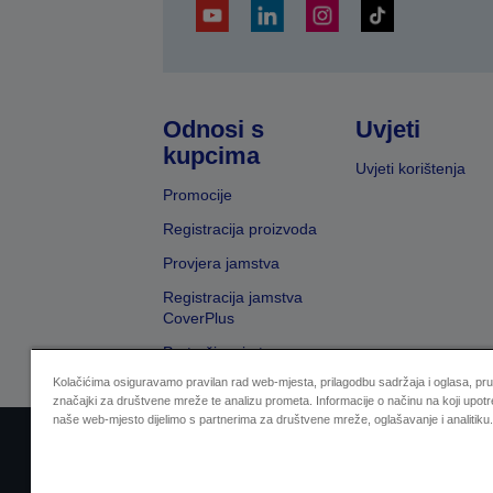
Odnosi s
Uvjeti
kupcima
Uvjeti korištenja
Promocije
Registracija proizvoda
Provjera jamstva
Registracija jamstva
CoverPlus
Pretraživanje trgovaca
Kolačićima osiguravamo pravilan rad web-mjesta, prilagodbu sadržaja i oglasa, pr
značajki za društvene mreže te analizu prometa. Informacije o načinu na koji upotr
naše web-mjesto dijelimo s partnerima za društvene mreže, oglašavanje i analitiku.
Sellers Identification
Izjava o