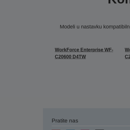
Modeli u nastavku kompatibilni s
WorkForce Enterprise WF-
Wo
C20600 D4TW
C
Pratite nas