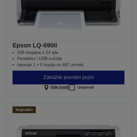
Epson LQ-690II
106 stupaca s 24 igle
Paralelno i USB sučelje
Ispisuje 1 + 6 kopija uz 487 zn/sek.
Zatražite povratni poziv
Gdje kupiti
Usporedi
Nagrađen