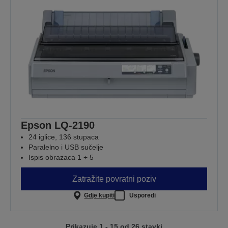
Epson LQ-2190
24 iglice, 136 stupaca
Paralelno i USB sučelje
Ispis obrazaca 1 + 5
Zatražite povratni poziv
Gdje kupiti
Usporedi
Prikazuje 1 - 15 od 26 stavki