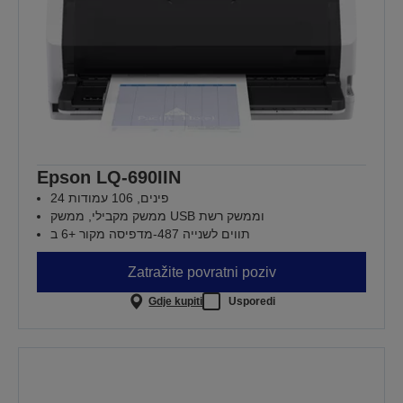
Epson LQ-690IIN
24 פינים, 106 עמודות
ממשק מקבילי, ממשק USB וממשק רשת
מדפיסה מקור +6 ב-‎487 תווים לשנייה
Zatražite povratni poziv
Gdje kupiti
Usporedi