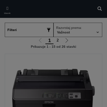
Skip
to
Pretr
main
Izbornik
content
Razvrstaj prema:
Filteri
1
2
Idi
Idi
Prikazuje 1 - 15 od 26 stavki
na
na
prethodnu
sljedeću
stranicu
stranicu