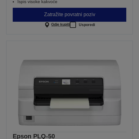
Ispis visoke kakvoće
Zatražite povratni poziv
Gdje kupiti
Usporedi
Epson PLQ-50