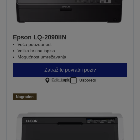
Epson LQ-2090IIN
Veća pouzdanost
Velika brzina ispisa
Mogućnost umrežavanja
Zatražite povratni poziv
Gdje kupiti
Usporedi
Nagrađen