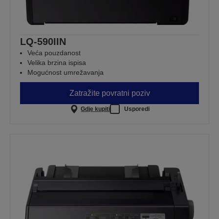
LQ-590IIN
Veća pouzdanost
Velika brzina ispisa
Mogućnost umrežavanja
Zatražite povratni poziv
Gdje kupiti
Usporedi