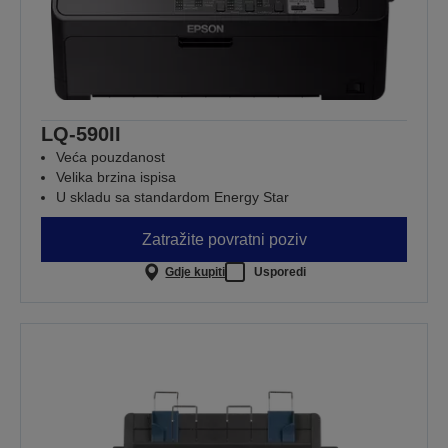
LQ-590II
Veća pouzdanost
Velika brzina ispisa
U skladu sa standardom Energy Star
Zatražite povratni poziv
Gdje kupiti
Usporedi