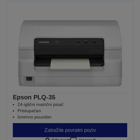
Epson PLQ-35
24-iglični matrični pisač
Pristupačan
Iznimno pouzdan
Zatražite povratni poziv