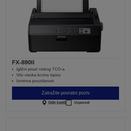
FX-890II
Iglični pisač niskog TCO-a
Vrlo visoka brzina ispisa
Iznimna pouzdanost
Zatražite povratni poziv
Gdje kupiti
Usporedi