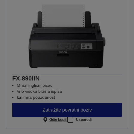
FX-890IIN
Mrežni iglični pisač
Vrlo visoka brzina ispisa
Iznimna pouzdanost
Zatražite povratni poziv
Gdje kupiti
Usporedi