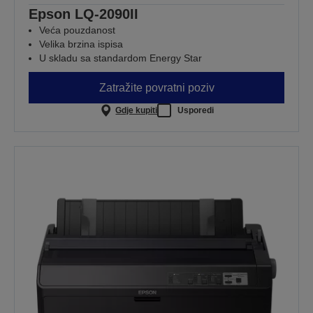
Epson LQ-2090II
Veća pouzdanost
Velika brzina ispisa
U skladu sa standardom Energy Star
Zatražite povratni poziv
Gdje kupiti
Usporedi