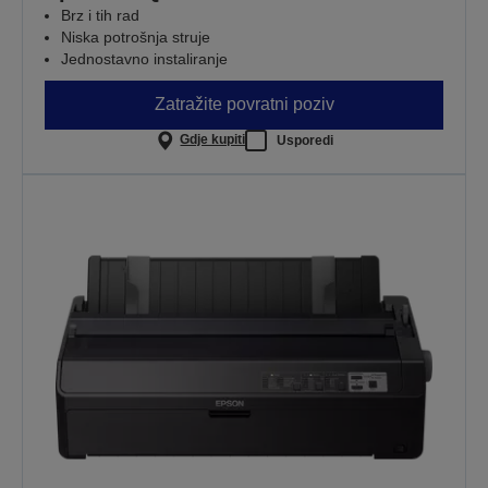
Brz i tih rad
Niska potrošnja struje
Jednostavno instaliranje
Zatražite povratni poziv
Gdje kupiti
Usporedi