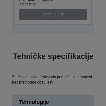
Iznimna pouzdanost
Izn
C11CF37401
C11CF
Saznajte više
Tehničke specifikacije
Značajke i opisi proizvoda podložni su promjeni
bez prethodne obavijesti
Tehnologije