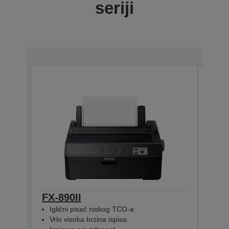
seriji
FX-890II
FX-
Iglični pisač niskog TCO-a
Mrež
Vrlo visoka brzina ispisa
Vrlo