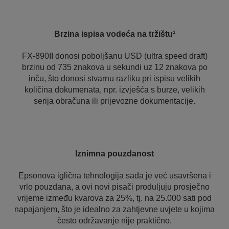
Brzina ispisa vodeća na tržištu¹
FX-890II donosi poboljšanu USD (ultra speed draft)
brzinu od 735 znakova u sekundi uz 12 znakova po
inču, što donosi stvarnu razliku pri ispisu velikih
količina dokumenata, npr. izvješća s burze, velikih
serija obračuna ili prijevozne dokumentacije.
Iznimna pouzdanost
Epsonova iglična tehnologija sada je već usavršena i
vrlo pouzdana, a ovi novi pisači produljuju prosječno
vrijeme između kvarova za 25%, tj. na 25.000 sati pod
napajanjem, što je idealno za zahtjevne uvjete u kojima
često održavanje nije praktično.