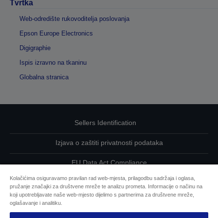
Tvrtka
Web-odredište rukovoditelja poslovanja
Epson Europe Electronics
Digigraphie
Ispis izravno na tkaninu
Globalna stranica
Sellers Identification
Izjava o zaštiti privatnosti podataka
EU Data Act Compliance
Kolačićima osiguravamo pravilan rad web-mjesta, prilagodbu sadržaja i oglasa,
Kontaktirajte nas u vezi svojih podataka
pružanje značajki za društvene mreže te analizu prometa. Informacije o načinu na
koji upotrebljavate naše web-mjesto dijelimo s partnerima za društvene mreže,
Informacije o kolačićima
oglašavanje i analitiku.