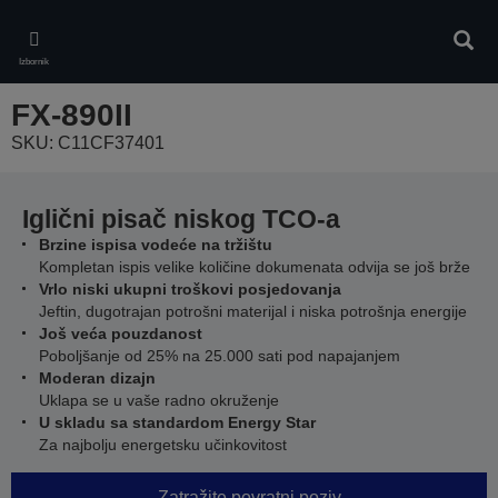
Skip
to
Pretr
main
Izbornik
content
FX-890II
SKU: C11CF37401
Iglični pisač niskog TCO-a
Brzine ispisa vodeće na tržištu
Kompletan ispis velike količine dokumenata odvija se još brže
Vrlo niski ukupni troškovi posjedovanja
Jeftin, dugotrajan potrošni materijal i niska potrošnja energije
Još veća pouzdanost
Poboljšanje od 25% na 25.000 sati pod napajanjem
Moderan dizajn
Uklapa se u vaše radno okruženje
U skladu sa standardom Energy Star
Za najbolju energetsku učinkovitost
Zatražite povratni poziv