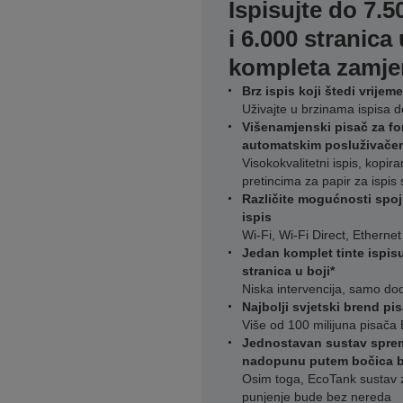
Ispisujte do 7.5
i 6.000 stranic
kompleta zamjen
Brz ispis koji štedi vrijeme
Uživajte u brzinama ispisa do
Višenamjenski pisač za f
automatskim posluživačem
Visokokvalitetni ispis, kopira
pretincima za papir za ispis
Različite mogućnosti spo
ispis
Wi-Fi, Wi-Fi Direct, Ethernet
Jedan komplet tinte ispisu
stranica u boji*
Niska intervencija, samo doda
Najbolji svjetski brend p
Više od 100 milijuna pisača 
Jednostavan sustav spre
nadopunu putem bočica 
Osim toga, EcoTank sustav z
punjenje bude bez nereda