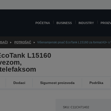
POČETNA
BUSINESS
INDUSTRY
PROIZ
ISAČI
POTROŠAČ
Višenamjenski pisač EcoTank L15160 za format A3+ s W
EcoTank L15160
 vezom,
 telefaksom
Dodaci
Sigurnost proizvoda
Podrška
SKU: C11CH71402