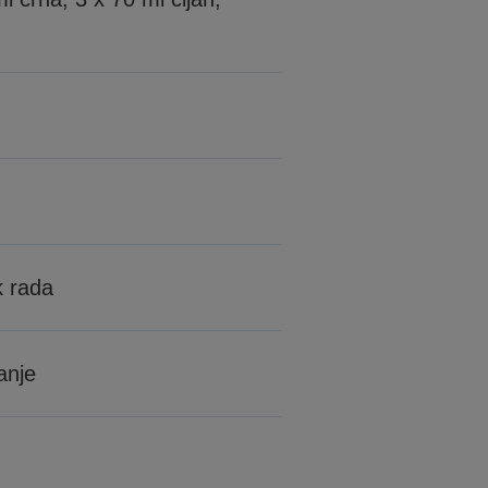
k rada
anje