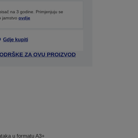
pisač na 3 godine. Primjenjuju se
no jamstvo
ovdje
Gdje kupiti
 PODRŠKE ZA OVU PROIZVOD
ataka u formatu A3+