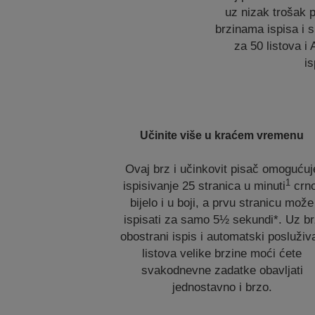
uz nizak trošak p
brzinama ispisa i 
za 50 listova i
is
Učinite više u kraćem vremenu
Ovaj brz i učinkovit pisač omogućuj
1
ispisivanje 25 stranica u minuti
crn
bijelo i u boji, a prvu stranicu može
ispisati za samo 5½ sekundi*. Uz b
obostrani ispis i automatski posluživ
listova velike brzine moći ćete
svakodnevne zadatke obavljati
jednostavno i brzo.