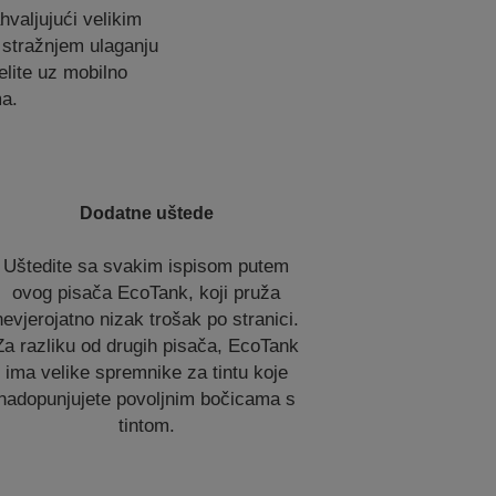
hvaljujući velikim
 stražnjem ulaganju
elite uz mobilno
ma.
Dodatne uštede
Uštedite sa svakim ispisom putem
ovog pisača EcoTank, koji pruža
nevjerojatno nizak trošak po stranici.
Za razliku od drugih pisača, EcoTank
ima velike spremnike za tintu koje
nadopunjujete povoljnim bočicama s
tintom.