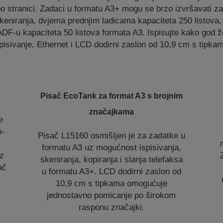
o stranici. Zadaci u formatu A3+ mogu se brzo izvršavati za
skeniranja, dvjema prednjim ladicama kapaciteta 250 listova,
 ADF-u kapaciteta 50 listova formata A3. Ispisujte kako god ž
pisivanje, Ethernet i LCD dodirni zaslon od 10,9 cm s tipka
Pisač EcoTank za format A3 s brojnim
značajkama
e
o-
Pisač L15160 osmišljen je za zadatke u
formatu A3 uz mogućnost ispisivanja,
rz
skeniranja, kopiranja i slanja telefaksa
ač
u formatu A3+. LCD dodirni zaslon od
10,9 cm s tipkama omogućuje
jednostavno pomicanje po širokom
rasponu značajki.