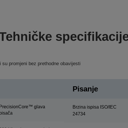
Tehničke specifikacij
i su promjeni bez prethodne obavijesti
Pisanje
PrecisionCore™ glava
Brzina ispisa ISO/IEC
pisača
24734