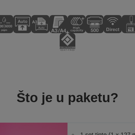
Što je u paketu?
1 set tinte (1 x 127 