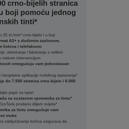
00 crno-bijelih stranica
a u boji pomoću jednog
skih tinti*
 25 sl./min* crno-bijelo i u boji
ormat A3+ s dodirnim zaslonom,
 listova i telefaksom
nje, skeniranje i faksiranje s velikim
 s niskom intervencijom
jivosti omogućuju vam jednostavan
 i besplatne aplikacije mobilnog ispisivanja*
je do 7.500 stranica crno-bijelo i 6.000
jte papir za ispis!
isača sa sustavom spremnika za tintu*
EcoTank prodano diljem svijeta*
mnika za tintu omogućuje vam
bez muke
a zaključavanje bočica osigurava da