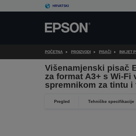
Skip
HRVATSKI
to
main
content
POČETNA
PROIZVODI
PISAČI
INKJET P
Višenamjenski pisač 
za format A3+ s Wi-Fi
spremnikom za tintu i
Pregled
Tehničke specifikacije