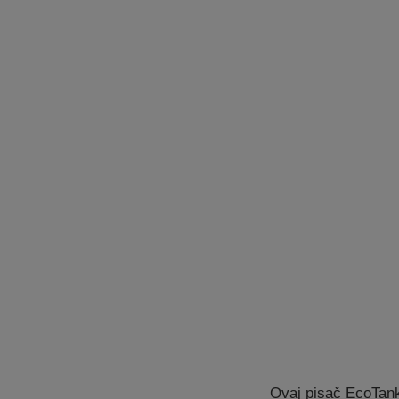
Ovaj pisač EcoTank