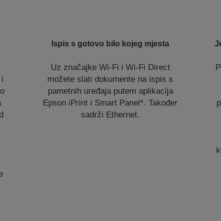
Ispis s gotovo bilo kojeg mjesta
J
Uz značajke Wi-Fi i Wi-Fi Direct
P
i
možete slati dokumente na ispis s
mo
pametnih uređaja putem aplikacija
a
Epson iPrint i Smart Panel*. Također
p
d
sadrži Ethernet.
k
e