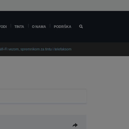
VODI
TINTA
O NAMA
PODRŠKA
i-Fi vezom, spremnikom za tintu i telefaksom