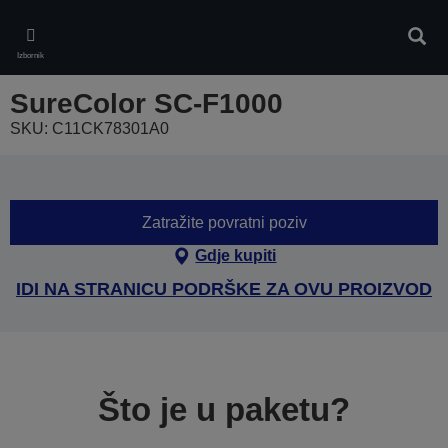
Skip
to
Pretr
main
Izbornik
content
SureColor SC-F1000
SKU: C11CK78301A0
Zatražite povratni poziv
Gdje kupiti
IDI NA STRANICU PODRŠKE ZA OVU PROIZVOD
Što je u paketu?