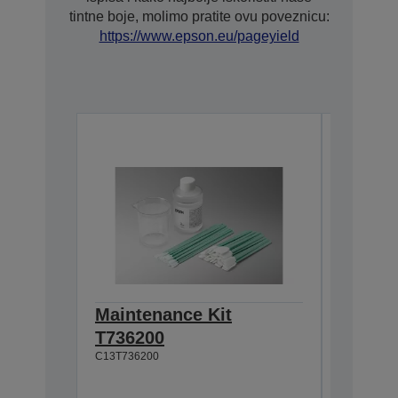
tintne boje, molimo pratite ovu poveznicu:
https://www.epson.eu/pageyield
Maintenance Kit
Pre-tr
T736200
T43R1
C13T736200
C13T43R1