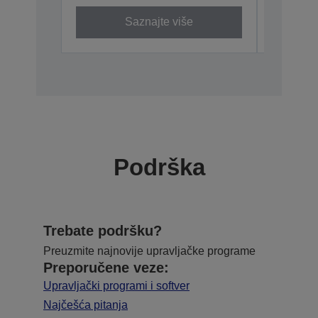
Saznajte više
Podrška
Trebate podršku?
Preuzmite najnovije upravljačke programe
Preporučene veze:
Upravljački programi i softver
Najčešća pitanja