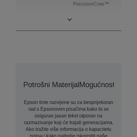
PrecisionCore™
Tehnologija boje
Ultrachrome® DG
Potrošni Materijal
Mogućnosti
Moguć
Epson tinte razvijene su za besprijekoran
rad s Epsonovim pisačima kako bi se
osigurao jasan tekst otporan na
razmazivanje koji će trajati generacijama.
Ako tražite više informacija o kapacitetu
ispisa i kako najbolje iskoristiti naše