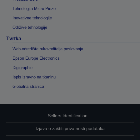
Tehnologija Micro Piezo
Inovativne tehnologije
Održive tehnologije
Tvrtka
Web-odredište rukovoditelja poslovanja
Epson Europe Electronics
Digigraphie
Ispis izravno na tkaninu
Globalna stranica
Sellers Identification
Izjava o zaštiti privatnosti podataka