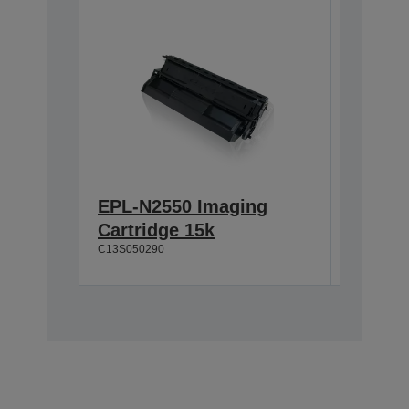
EPL-N2550 Imaging
EPL-N2
Cartridge 15k
100k
C13S050290
C13S0530