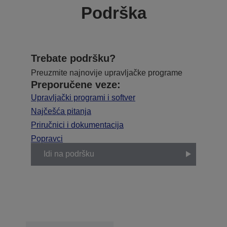
Podrška
Trebate podršku?
Preuzmite najnovije upravljačke programe
Preporučene veze:
Upravljački programi i softver
Najčešća pitanja
Priručnici i dokumentacija
Popravci
Idi na podršku