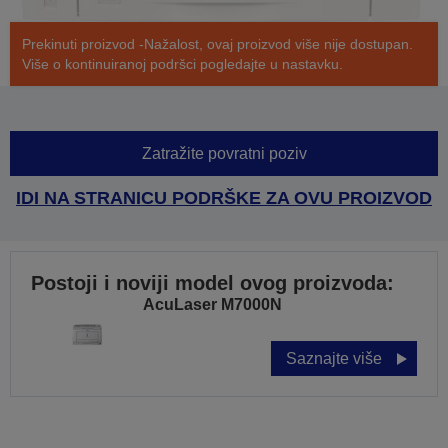
Prekinuti proizvod -Nažalost, ovaj proizvod više nije dostupan.
Više o kontinuiranoj podršci pogledajte u nastavku.
Zatražite povratni poziv
IDI NA STRANICU PODRŠKE ZA OVU PROIZVOD
Postoji i noviji model ovog proizvoda:
AcuLaser M7000N
Saznajte više