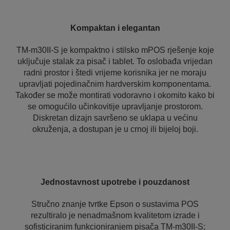
Kompaktan i elegantan
TM-m30II-S je kompaktno i stilsko mPOS rješenje koje
uključuje stalak za pisač i tablet. To oslobađa vrijedan
radni prostor i štedi vrijeme korisnika jer ne moraju
upravljati pojedinačnim hardverskim komponentama.
Također se može montirati vodoravno i okomito kako bi
se omogućilo učinkovitije upravljanje prostorom.
Diskretan dizajn savršeno se uklapa u većinu
okruženja, a dostupan je u crnoj ili bijeloj boji.
Jednostavnost upotrebe i pouzdanost
Stručno znanje tvrtke Epson o sustavima POS
rezultiralo je nenadmašnom kvalitetom izrade i
sofisticiranim funkcioniranjem pisača TM-m30II-S;