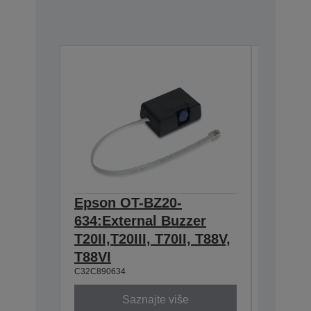
Epson OT-BZ20-
Epson
634:External Buzzer
Wirele
T20II,T20III, T70II, T88V,
2.4/5
C32C8913
T88VI
C32C890634
Saznajte više