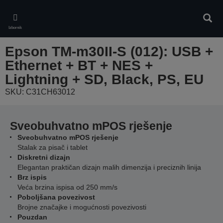
Skip
to
Pretr
main
Izbornik
content
Epson TM-m30II-S (012): USB +
Ethernet + BT + NES +
Lightning + SD, Black, PS, EU
SKU: C31CH63012
Sveobuhvatno mPOS rješenje
Sveobuhvatno mPOS rješenje
Stalak za pisač i tablet
Diskretni dizajn
Elegantan praktičan dizajn malih dimenzija i preciznih linija
Brz ispis
Veća brzina ispisa od 250 mm/s
Poboljšana povezivost
Brojne značajke i mogućnosti povezivosti
Pouzdan