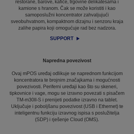
restorane, barove, kafiće, trgovine delikatesama i
kamione s hranom. Čak se može koristiti i kao
samoposlužni koncentrator zahvaljujući
sveobuhvatnom, kompaktnom dizajnu i senzoru kraja
zalihe papira koji omogućuje rad bez nadzora.
SUPPORT
Napredna povezivost
Ovaj mPOS uređaj odlikuje se naprednom funkcijom
koncentratora te brojnim značajkama i mogućnosti
povezivosti. Periferni uređaji kao što su skeneri,
tipkovnice i vage, mogu se izravno povezati s pisačem
TM-m30II-S i prenijeti podatke izravno na tablet.
Uključuje i poboljšanu povezivost (USB i Ethernet) te
inteligentnu funkciju izravnog ispisa s poslužitelja
(SDP) i rješenje Cloud (OMS).