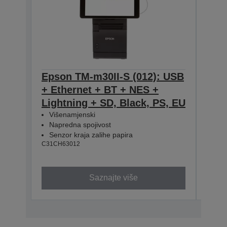
Epson TM-m30II-S (012): USB
Eps
+ Ethernet + BT + NES +
USB
Lightning + SD, Black, PS, EU
Ligh
Višenamjenski
UK
Napredna spojivost
Viš
Senzor kraja zalihe papira
Nap
C31CH63012
Sen
C31CH
Saznajte više