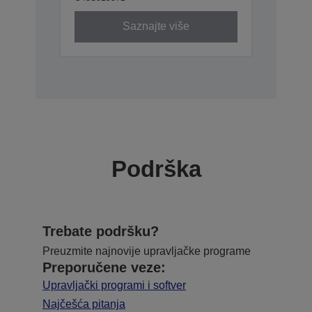
Saznajte više
Podrška
Trebate podršku?
Preuzmite najnovije upravljačke programe
Preporučene veze:
Upravljački programi i softver
Najčešća pitanja