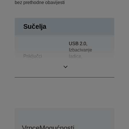
bez prethodne obavijesti
Sučelja
USB 2.0,
Izbacivanje
Priključci
ladice,
Dvosmjerno
paralelno
Vrpce
Mogućnosti