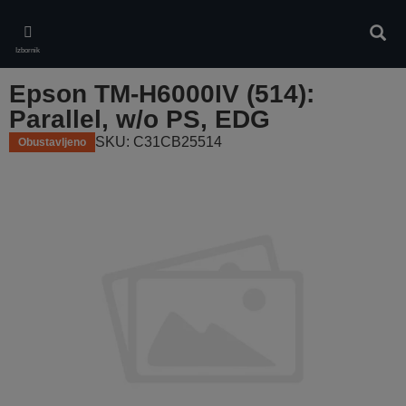
Skip
to
Pretr
main
Izbornik
content
Epson TM-H6000IV (514):
Parallel, w/o PS, EDG
SKU: C31CB25514
Obustavljeno