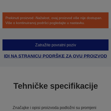
Prekinuti proizvod -Nažalost, ovaj proizvod više nije dostupan.
Više o kontinuiranoj podršci pogledajte u nastavku.
Zatražite povratni poziv
IDI NA STRANICU PODRŠKE ZA OVU PROIZVOD
Tehničke specifikacije
Značajke i opisi proizvoda podložni su promjeni