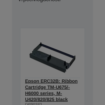
Epson ERC32B: Ribbon
Cartridge TM-U675/-
H6000 series, M-
U420/820/825 black
C43S015371