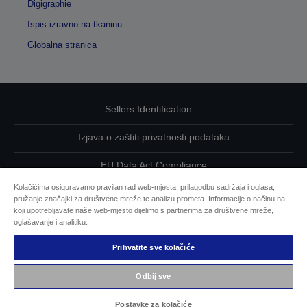
Digigraphie
Ispis izravno na tkaninu
Globalna stranica
Sellers Identification
Izjava o zaštiti privatnosti podataka
EU Data Act Compliance
Kolačićima osiguravamo pravilan rad web-mjesta, prilagodbu sadržaja i oglasa,
Kontaktirajte nas u vezi svojih podataka
pružanje značajki za društvene mreže te analizu prometa. Informacije o načinu na
koji upotrebljavate naše web-mjesto dijelimo s partnerima za društvene mreže,
Informacije o kolačićima
oglašavanje i analitiku.
Prihvatite sve kolačiće
Epsonova predanost pristupačnosti
Odbij sve
Autorska prava © 2026 Seiko Epson
Postavke za kolačiće