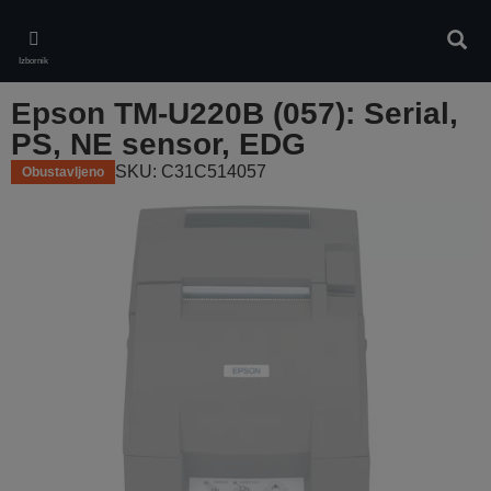
Skip
to
Pretr
main
Izbornik
content
Epson TM-U220B (057): Serial,
PS, NE sensor, EDG
SKU: C31C514057
Obustavljeno