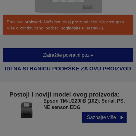
Prekinuti proizvod -Nažalost, ovaj proizvod više nije dostupan.
Više o kontinuiranoj podršci pogledajte u nastavku.
Zatražite povratni poziv
IDI NA STRANICU PODRŠKE ZA OVU PROIZVOD
Postoji i noviji model ovog proizvoda:
Epson TM-U220IIB (102): Serial, PS,
NE sensor, EDG
Saznajte više