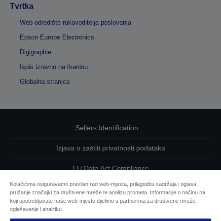
Tvrtka
Web-odredište rukovoditelja poslovanja
Epson Europe Electronics
Digigraphie
Ispis izravno na tkaninu
Globalna stranica
Sellers Identification
Izjava o zaštiti privatnosti podataka
EU Data Act Compliance
Kolačićima osiguravamo pravilan rad web-mjesta, prilagodbu sadržaja i oglasa,
Kontaktirajte nas u vezi svojih podataka
pružanje značajki za društvene mreže te analizu prometa. Informacije o načinu na
koji upotrebljavate naše web-mjesto dijelimo s partnerima za društvene mreže,
Informacije o kolačićima
oglašavanje i analitiku.