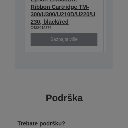
Ribbon Cartridge TM-
Cartri
300/U300/U210D/U220/U
U200/U
230, black/red
300/U3
C43S015376
C43S0153
Saznajte više
Podrška
Trebate podršku?