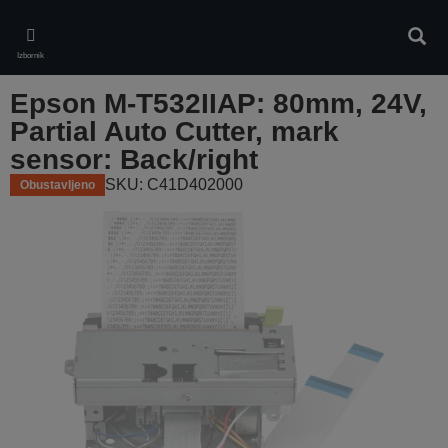
Skip
to
Pretr
main
Izbornik
content
Epson M-T532IIAP: 80mm, 24V,
Partial Auto Cutter, mark
sensor: Back/right
SKU: C41D402000
Obustavljeno