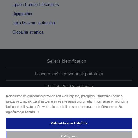
Epson Europe Electronics
Digigraphie
Ispis izravno na tkaninu
Globalna stranica
Sellers Identification
Izjava o zaštiti privatnosti podataka
EU Data Act Compliance
Kolačićima osiguravamo pravilan rad web-mjesta, prilagodbu sadržaja i oglasa,
Kontaktirajte nas u vezi svojih podataka
pružanje značajki za društvene mreže te analizu prometa. Informacije o načinu na
koji upotrebljavate naše web-mjesto dijelimo s partnerima za društvene mreže,
Informacije o kolačićima
oglašavanje i analitiku.
Prihvatite sve kolačiće
Epsonova predanost pristupačnosti
Odbij sve