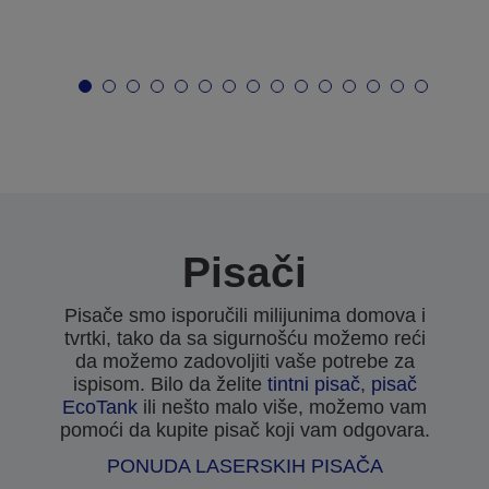
Pisači
Pisače smo isporučili milijunima domova i
tvrtki, tako da sa sigurnošću možemo reći
da možemo zadovoljiti vaše potrebe za
ispisom. Bilo da želite
tintni pisač
,
pisač
EcoTank
ili nešto malo više, možemo vam
pomoći da kupite pisač koji vam odgovara.
PONUDA LASERSKIH PISAČA