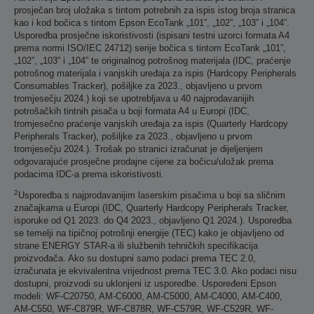
prosječan broj uložaka s tintom potrebnih za ispis istog broja stranica
kao i kod bočica s tintom Epson EcoTank „101”, „102”, „103” i „104”.
Usporedba prosječne iskoristivosti (ispisani testni uzorci formata A4
prema normi ISO/IEC 24712) serije bočica s tintom EcoTank „101”,
„102”, „103” i „104” te originalnog potrošnog materijala (IDC, praćenje
potrošnog materijala i vanjskih uređaja za ispis (Hardcopy Peripherals
Consumables Tracker), pošiljke za 2023., objavljeno u prvom
tromjesečju 2024.) koji se upotrebljava u 40 najprodavanijih
potrošačkih tintnih pisača u boji formata A4 u Europi (IDC,
tromjesečno praćenje vanjskih uređaja za ispis (Quarterly Hardcopy
Peripherals Tracker), pošiljke za 2023., objavljeno u prvom
tromjesečju 2024.). Trošak po stranici izračunat je dijeljenjem
odgovarajuće prosječne prodajne cijene za bočicu/uložak prema
podacima IDC-a prema iskoristivosti.
2
Usporedba s najprodavanijim laserskim pisačima u boji sa sličnim
značajkama u Europi (IDC, Quarterly Hardcopy Peripherals Tracker,
isporuke od Q1 2023. do Q4 2023., objavljeno Q1 2024.). Usporedba
se temelji na tipičnoj potrošnji energije (TEC) kako je objavljeno od
strane ENERGY STAR-a ili službenih tehničkih specifikacija
proizvođača. Ako su dostupni samo podaci prema TEC 2.0,
izračunata je ekvivalentna vrijednost prema TEC 3.0. Ako podaci nisu
dostupni, proizvodi su uklonjeni iz usporedbe. Uspoređeni Epson
modeli: WF-C20750, AM-C6000, AM-C5000, AM-C4000, AM-C400,
AM-C550, WF-C879R, WF-C878R, WF-C579R, WF-C529R, WF-