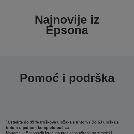
Najnovije iz
Epsona
Pomoć i podrška
1
Uštedite do 95 % troškova uložaka s tintom / Do 63 uloška s
tintom u jednom kompletu bočica
Na temelju Epsonovih izračuna prosječna ušteda po stranici i