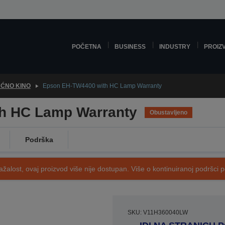
POČETNA
BUSINESS
INDUSTRY
PROIZ
ĆNO KINO
Epson EH-TW4400 with HC Lamp Warranty
h HC Lamp Warranty
Obustavljeno
Podrška
ažalost, ovaj proizvod više nije dostupan. Više o kontinuiranoj podršci 
SKU: V11H360040LW