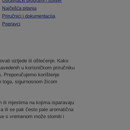
Upravljački programi i softver
Najčešća pitanja
Priručnici i dokumentacija
Popravci
vati ozljede ili oštećenje. Kako
 navedenih u korisničkom priručniku
. Preporučujemo korištenje
im toga, sigurnosnom žicom
m ili mjestima na kojima isparavaju
ća ili se pak često pale aromatična
i se s vremenom može slomiti i