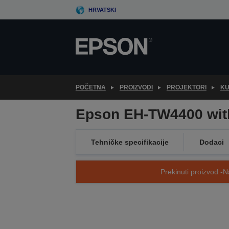
Skip
HRVATSKI
to
main
content
POČETNA
PROIZVODI
PROJEKTORI
KU
Epson EH-TW4400 wit
Tehničke specifikacije
Dodaci
Prekinuti proizvod -N