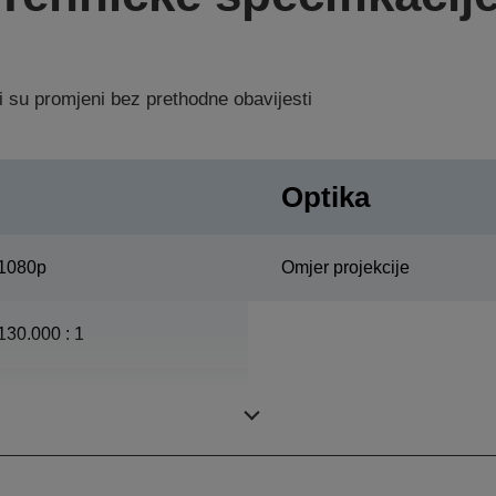
i su promjeni bez prethodne obavijesti
Optika
1080p
Omjer projekcije
130.000 : 1
ETORL, 200 W, 4.000 h
Vijek trajanja