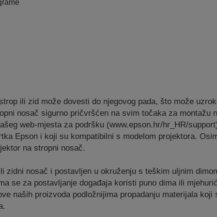
ograme
strop ili zid može dovesti do njegovog pada, što može uzroko
li stropni nosač sigurno pričvršćen na svim točaka za montažu
 našeg web-mjesta za podršku (www.epson.hr/hr_HR/support)
vrtka Epson i koji su kompatibilni s modelom projektora. Os
jektor na stropni nosač.
ili zidni nosač i postavljen u okruženju s teškim uljnim dimo
jima se za postavljanje događaja koristi puno dima ili mjehuri
elove naših proizvoda podložnijima propadanju materijala koj
a.