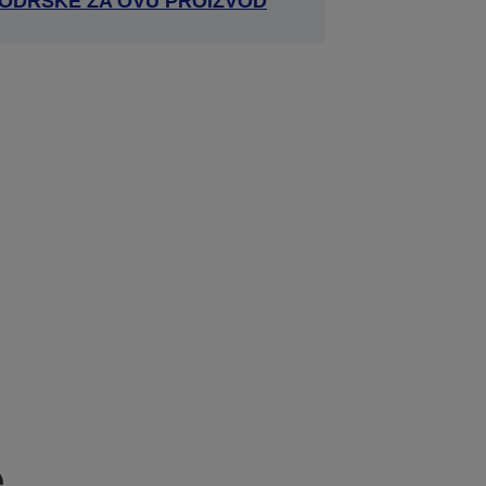
 PODRŠKE ZA OVU PROIZVOD
e