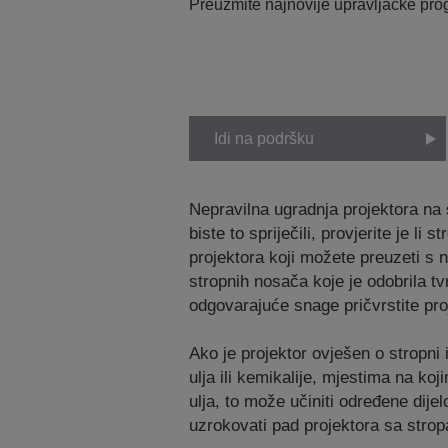
Preuzmite najnovije upravljačke pr
Idi na podršku
Nepravilna ugradnja projektora na 
biste to spriječili, provjerite je 
projektora koji možete preuzeti s
stropnih nosača koje je odobrila t
odgovarajuće snage pričvrstite pro
Ako je projektor ovješen o stropni 
ulja ili kemikalije, mjestima na ko
ulja, to može učiniti određene dij
uzrokovati pad projektora sa strop