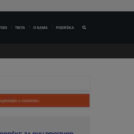
VODI
TINTA
O NAMA
PODRŠKA
pogledajte u nastavku.