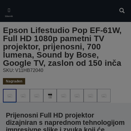
Skip
to
Pretr
main
Izbornik
content
Epson Lifestudio Pop EF-61W,
Full HD 1080p pametni TV
projektor, prijenosni, 700
lumena, Sound by Bose,
Google TV, zaslon od 150 inča
SKU: V11HB72040
Nagrađen
Prijenosni Full HD projektor
dizajniran s naprednom tehnologijom
impresivne slike i zvuka koji će