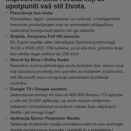
upotpuniti vaš stil života.
Prenošenje bez muke
Kompaktan, lagan i jednostavan za nošenje, s inteligentnim
trenutnim postavljanjem koje se automatski prilagođava
optimalnoj konfiguraciji platna čim ga uključite.
Svijetla, živopisna Full HD jasnoća
Do 3 puta svjetlije slike zahvaljujući Epsonovoj tehnologiji
3LCD x RGB-LED i 700 lumena, on pruža žive, prirodne boje
bez efekta duge veličine do 150 inča*.
Sound by Bose i Dolby Audio
Napredna zvučna tehnologija pruža kristalno čist, stereo zvuk
koji ispunjava prostoriju bez potrebe za dodatnim zvučnicima,
dok Bluetooth veza omogućuje samostalno korištenje
zvučnika.
Google TV i Google asistent
Jednostavan pristup do više od 400 000 filmova i TV epizoda
u više od 10 000 aplikacija, sa svom vašom omiljenom
zabavom i pretplatama na jednom mjestu koje uključujući
Netflix i još mnogo toga*.
Aplikacija Epson Projection Studio
Aplikacija društvenih medija osmišljena kako bi vam pomogla
stvoriti nezaboravne trenutke i podijeliti ih s prijateljima i