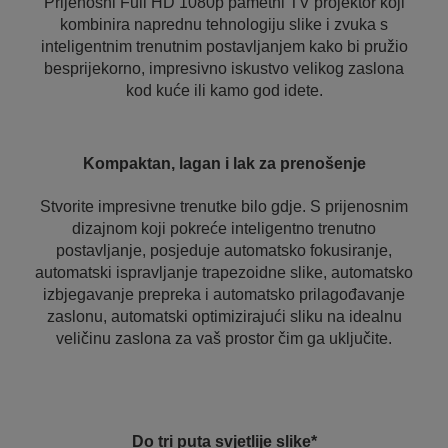
Prijenosni Full HD 1080p pametni TV projektor koji
kombinira naprednu tehnologiju slike i zvuka s
inteligentnim trenutnim postavljanjem kako bi pružio
besprijekorno, impresivno iskustvo velikog zaslona
kod kuće ili kamo god idete.
Kompaktan, lagan i lak za prenošenje
Stvorite impresivne trenutke bilo gdje. S prijenosnim
dizajnom koji pokreće inteligentno trenutno
postavljanje, posjeduje automatsko fokusiranje,
automatski ispravljanje trapezoidne slike, automatsko
izbjegavanje prepreka i automatsko prilagođavanje
zaslonu, automatski optimizirajući sliku na idealnu
veličinu zaslona za vaš prostor čim ga uključite.
Do tri puta svjetlije slike*