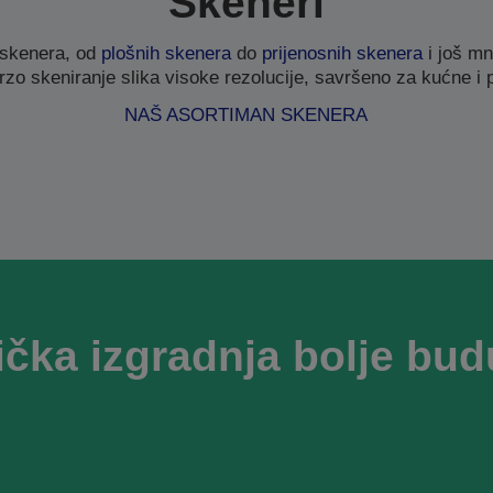
Skeneri
 skenera, od
plošnih skenera
do
prijenosnih skenera
i još mn
rzo skeniranje slika visoke rezolucije, savršeno za kućne i 
NAŠ ASORTIMAN SKENERA
ička izgradnja bolje bud