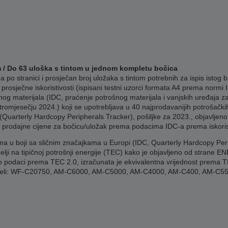
m / Do 63 uloška s tintom u jednom kompletu bočica
po stranici i prosječan broj uložaka s tintom potrebnih za ispis istog b
prosječne iskoristivosti (ispisani testni uzorci formata A4 prema normi
ošnog materijala (IDC, praćenje potrošnog materijala i vanjskih uređaja
tromjesečju 2024.) koji se upotrebljava u 40 najprodavanijih potrošačkih
(Quarterly Hardcopy Peripherals Tracker), pošiljke za 2023., objavljeno
e prodajne cijene za bočicu/uložak prema podacima IDC-a prema iskorist
ma u boji sa sličnim značajkama u Europi (IDC, Quarterly Hardcopy Per
ji na tipičnoj potrošnji energije (TEC) kako je objavljeno od strane E
o podaci prema TEC 2.0, izračunata je ekvivalentna vrijednost prema TE
modeli: WF-C20750, AM-C6000, AM-C5000, AM-C4000, AM-C400, AM-