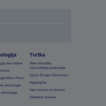
ologija
Tvrtka
gija bez topline
Web-odredište
rukovoditelja poslovanja
onCore
Epson Europe Electronics
gija Micro Piezo
Digigraphie
vne tehnologije
Ispis izravno na tkaninu
 tehnologije
Globalna stranica