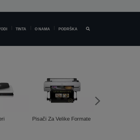
VODI
TINTA
O NAMA
PODRŠKA
ri
Pisači Za Velike Formate
Pisači za prodajn