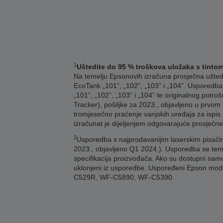
1
Uštedite do 95 % troškova uložaka s tinto
Na temelju Epsonovih izračuna prosječna ušteda 
EcoTank „101”, „102”, „103” i „104”. Usporedba 
„101”, „102”, „103” i „104” te originalnog potr
Tracker), pošiljke za 2023., objavljeno u prvom 
tromjesečno praćenje vanjskih uređaja za ispis 
izračunat je dijeljenjem odgovarajuće prosječn
2
Usporedba s najprodavanijim laserskim pisači
2023., objavljeno Q1 2024.). Usporedba se temel
specifikacija proizvođača. Ako su dostupni sam
uklonjeni iz usporedbe. Uspoređeni Epson 
C529R, WF-C5890, WF-C5390.