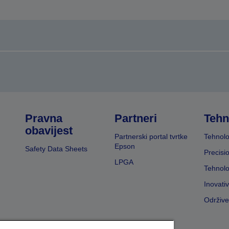
Pravna
Partneri
Tehn
obavijest
Partnerski portal tvrtke
Tehnolo
Epson
Safety Data Sheets
Precisi
LPGA
Tehnolo
Inovati
Održive