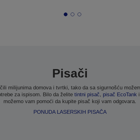
Pisači
čili milijunima domova i tvrtki, tako da sa sigurnošću mož
otrebe za ispisom. Bilo da želite
tintni pisač
,
pisač EcoTank
i
možemo vam pomoći da kupite pisač koji vam odgovara.
PONUDA LASERSKIH PISAČA