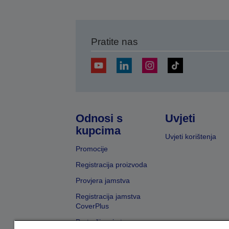
Pratite nas
Odnosi s
Uvjeti
kupcima
Uvjeti korištenja
Promocije
Registracija proizvoda
Provjera jamstva
Registracija jamstva
CoverPlus
Pretraživanje trgovaca