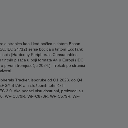
roja stranica kao i kod bočica s tintom Epson
 ISO/IEC 24712) serije bočica s tintom EcoTank
 za ispis (Hardcopy Peripherals Consumables
 tintnih pisača u boji formata A4 u Europi (IDC,
 u prvom tromjesečju 2024.). Trošak po stranici
ivosti.
ipherals Tracker, isporuke od Q1 2023. do Q4
NERGY STAR-a ili službenih tehničkih
C 3.0. Ako podaci nisu dostupni, proizvodi su
C550, WF-C879R, WF-C878R, WF-C579R, WF-