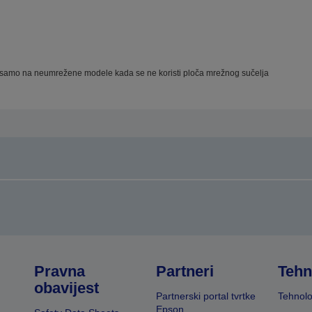
amo na neumrežene modele kada se ne koristi ploča mrežnog sučelja
Pravna
Partneri
Tehn
obavijest
Partnerski portal tvrtke
Tehnolo
Epson