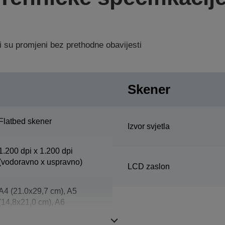
i su promjeni bez prethodne obavijesti
Skener
Flatbed skener
Izvor svjetla
1.200 dpi x 1.200 dpi
(vodoravno x uspravno)
LCD zaslon
A4 (21.0x29,7 cm), A5
(14,8x21,0 cm), A6
(10,5x14,8 cm), B5, Dopis,
Executive