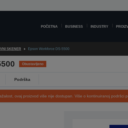
POČETNA
BUSINESS
INDUSTRY
PROIZ
VNI SKENER
Epson Workforce DS-5500
5500
Obustavljeno
Podrška
ažalost, ovaj proizvod više nije dostupan. Više o kontinuiranoj podršci 
SKU: B11B205131