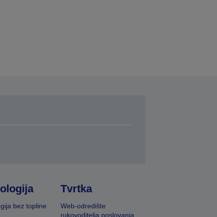
ologija
Tvrtka
gija bez topline
Web-odredište
rukovoditelja poslovanja