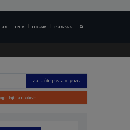
VODI
TINTA
O NAMA
PODRŠKA
Zatražite povratni poziv
pogledajte u nastavku.