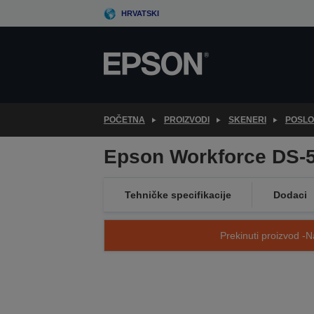
Skip
HRVATSKI
to
main
content
POČETNA
PROIZVODI
SKENERI
POSLO
Epson Workforce DS-
Tehničke specifikacije
Dodaci
Prekinuti proizvod -N