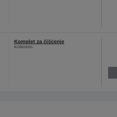
Komplet za čišćenje
B12B819291