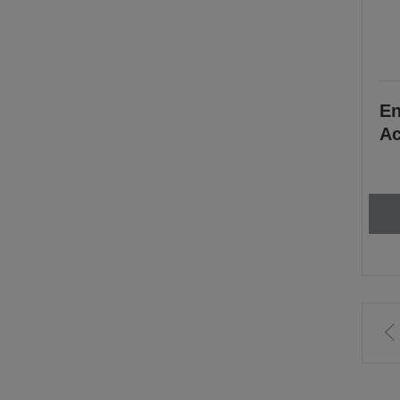
En
Ac
I
p