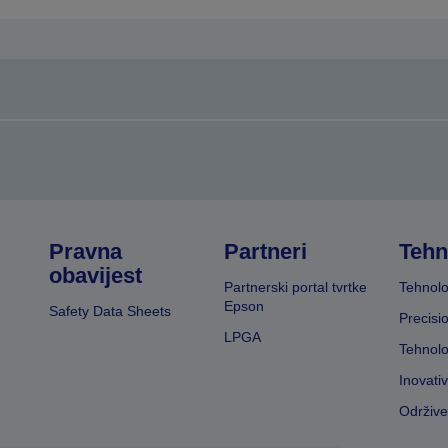
tranicu
stranicu
Pravna
Partneri
Tehn
obavijest
Partnerski portal tvrtke
Tehnolo
Epson
Safety Data Sheets
Precisi
LPGA
Tehnolo
Inovati
Održive