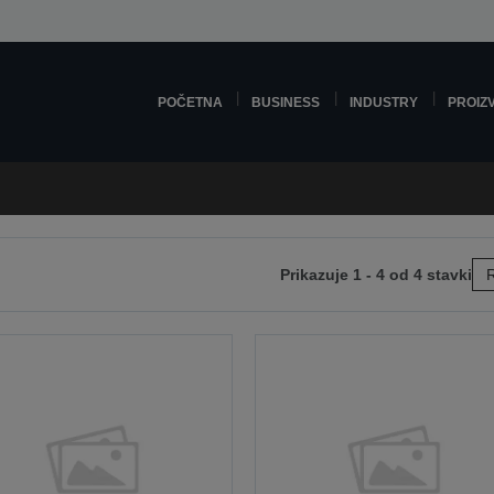
POČETNA
BUSINESS
INDUSTRY
PROIZ
Prikazuje 1 - 4 od 4 stavki
R
edeću
anicu