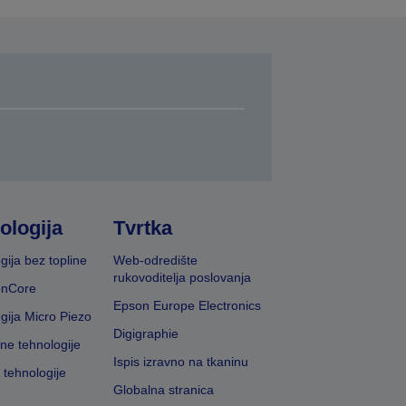
ologija
Tvrtka
gija bez topline
Web-odredište
rukovoditelja poslovanja
onCore
Epson Europe Electronics
gija Micro Piezo
Digigraphie
vne tehnologije
Ispis izravno na tkaninu
 tehnologije
Globalna stranica