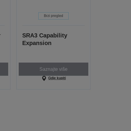
Brzi pregled
r
SRA3 Capability
Expansion
Saznajte više
Gdje kupiti