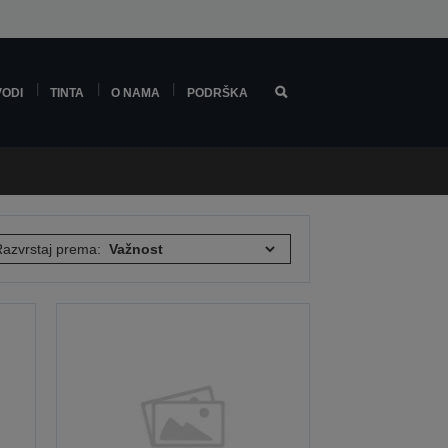
VODI
TINTA
O NAMA
PODRŠKA
azvrstaj prema: