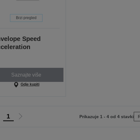
Brzi pregled
velope Speed
celeration
Saznajte više
Gdje kupiti
1
Prikazuje 1 - 4 od 4 stavki
R
di
Idi
na
na
rethodnu
sljedeću