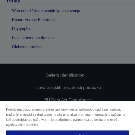
Tvrtka
Web-odredište rukovoditelja poslovanja
Epson Europe Electronics
Digigraphie
Ispis izravno na tkaninu
Globalna stranica
Sellers Identification
Izjava o zaštiti privatnosti podataka
EU Data Act Compliance
Kolačićima osiguravamo pravilan rad web-mjesta, prilagodbu sadržaja i oglasa,
Kontaktirajte nas u vezi svojih podataka
pružanje značajki za društvene mreže te analizu prometa. Informacije o načinu na
koji upotrebljavate naše web-mjesto dijelimo s partnerima za društvene mreže,
Informacije o kolačićima
oglašavanje i analitiku.