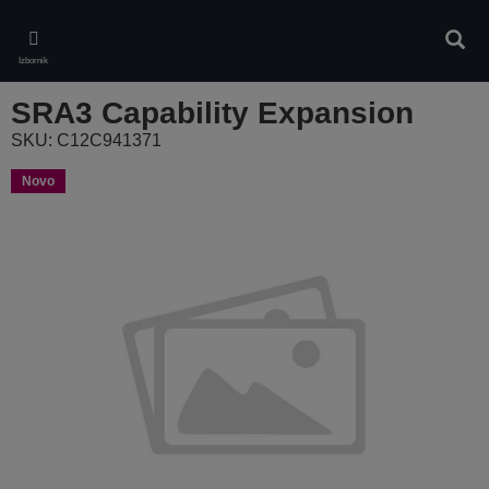
Skip
to
Pretr
main
Izbornik
content
SRA3 Capability Expansion
SKU: C12C941371
Novo