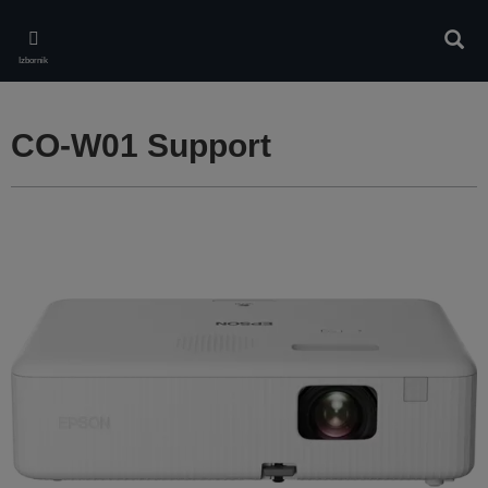
Skip
to
Pretr
main
Izbornik
content
CO-W01 Support