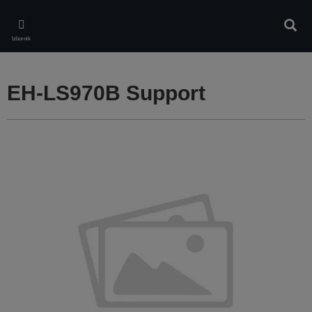
Skip
to
Pretr
main
Izbornik
content
EH-LS970B Support