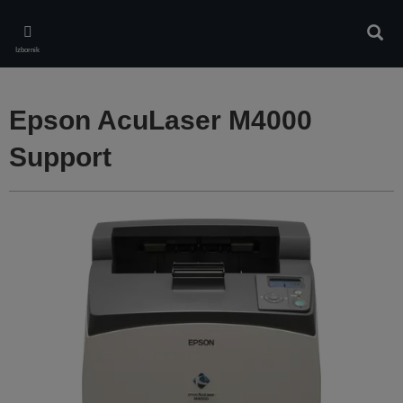
Skip
to
Pretr
main
Izbornik
content
Epson AcuLaser M4000
Support