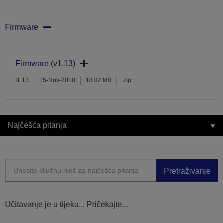
Firmware
Firmware (v1.13)
i1.13
15-Nov-2010
18.02 MB
.zip
Najčešća pitanja
Pretraživanje
Učitavanje je u tijeku... Pričekajte...