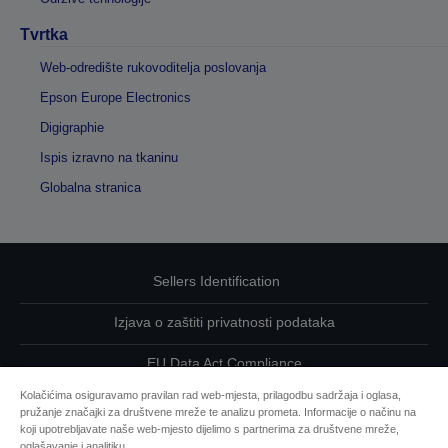
Tvrtka
Web-odredište rukovoditelja poslovanja
Epson Europe Electronics
Digigraphie
Ispis izravno na tkaninu
Globalna stranica
Sellers Identification
Izjava o zaštiti privatnosti podataka
EU Data Act Compliance
Kolačićima osiguravamo pravilan rad web-mjesta, prilagodbu sadržaja i oglasa,
Kontaktirajte nas u vezi svojih podataka
pružanje značajki za društvene mreže te analizu prometa. Informacije o načinu na
koji upotrebljavate naše web-mjesto dijelimo s partnerima za društvene mreže,
Informacije o kolačićima
oglašavanje i analitiku.