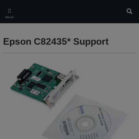
Skip
to
Pretr
main
Izbornik
content
Epson C82435* Support