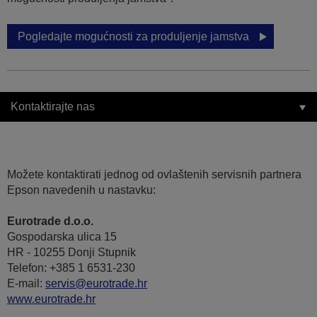
Pogledajte mogućnosti za produljenje jamstva
Kontaktirajte nas
Možete kontaktirati jednog od ovlaštenih servisnih partnera
Epson navedenih u nastavku:
Eurotrade d.o.o.
Gospodarska ulica 15
HR - 10255 Donji Stupnik
Telefon: +385 1 6531-230
E-mail:
servis@eurotrade.hr
www.eurotrade.hr