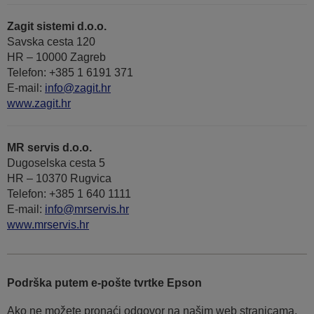
Zagit sistemi d.o.o.
Savska cesta 120
HR – 10000 Zagreb
Telefon: +385 1 6191 371
E-mail:
info@zagit.hr
www.zagit.hr
MR servis d.o.o.
Dugoselska cesta 5
HR – 10370 Rugvica
Telefon: +385 1 640 1111
Е-mail:
info@mrservis.hr
www.mrservis.hr
Podrška putem e-pošte tvrtke Epson
Ako ne možete pronaći odgovor na našim web stranicama,