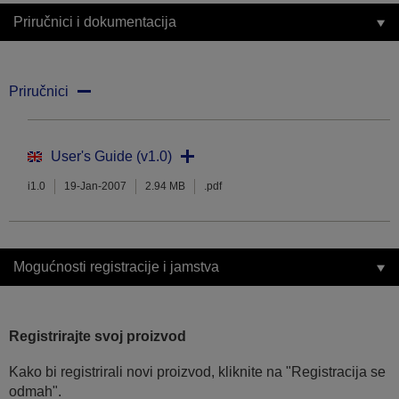
Priručnici i dokumentacija
Priručnici
User's Guide (v1.0)
i1.0
19-Jan-2007
2.94 MB
.pdf
Mogućnosti registracije i jamstva
Registrirajte svoj proizvod
Kako bi registrirali novi proizvod, kliknite na "Registracija se
odmah".