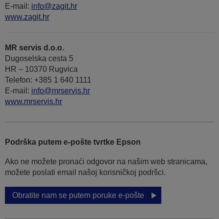
E-mail:
info@zagit.hr
www.zagit.hr
MR servis d.o.o.
Dugoselska cesta 5
HR – 10370 Rugvica
Telefon: +385 1 640 1111
Е-mail:
info@mrservis.hr
www.mrservis.hr
Podrška putem e-pošte tvrtke Epson
Ako ne možete pronaći odgovor na našim web stranicama,
možete poslati email našoj korisničkoj podršci.
Obratite nam se putem poruke e-pošte