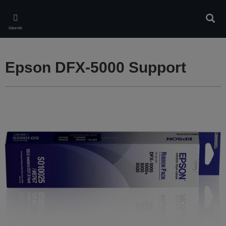
Skip
to
Pretr
main
Izbornik
content
Epson DFX-5000 Support