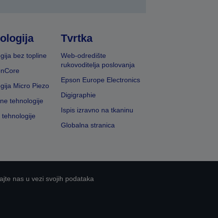
ologija
Tvrtka
gija bez topline
Web-odredište
rukovoditelja poslovanja
onCore
Epson Europe Electronics
gija Micro Piezo
Digigraphie
vne tehnologije
Ispis izravno na tkaninu
 tehnologije
Globalna stranica
ajte nas u vezi svojih podataka