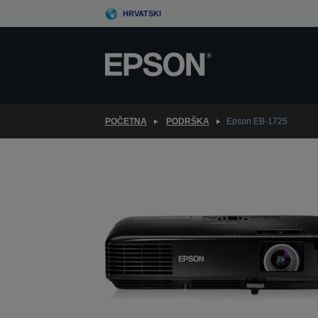
Skip
HRVATSKI
to
main
content
POČETNA
PODRŠKA
Epson EB-1725