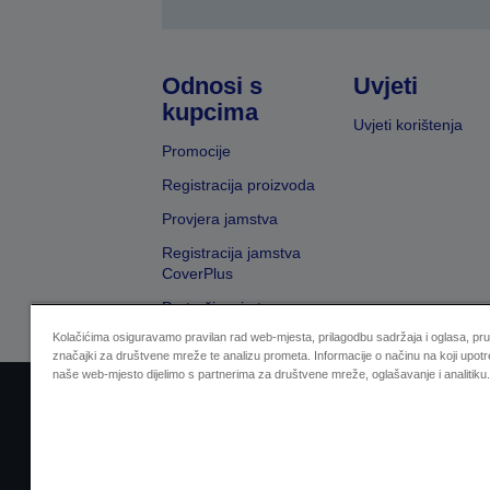
Odnosi s
Uvjeti
kupcima
Uvjeti korištenja
Promocije
Registracija proizvoda
Provjera jamstva
Registracija jamstva
CoverPlus
Pretraživanje trgovaca
Kolačićima osiguravamo pravilan rad web-mjesta, prilagodbu sadržaja i oglasa, pr
značajki za društvene mreže te analizu prometa. Informacije o načinu na koji upotr
naše web-mjesto dijelimo s partnerima za društvene mreže, oglašavanje i analitiku.
Sellers Identification
Izjava o