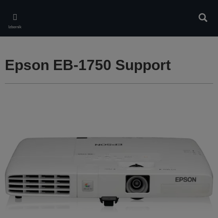
Skip
to
Pretr
main
Izbornik
content
Epson EB-1750 Support