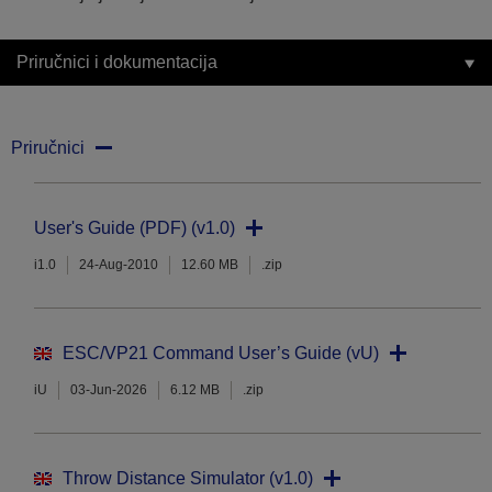
Priručnici i dokumentacija
Priručnici
User's Guide (PDF) (v1.0)
i1.0
24-Aug-2010
12.60 MB
.zip
ESC/VP21 Command User’s Guide (vU)
iU
03-Jun-2026
6.12 MB
.zip
Throw Distance Simulator (v1.0)