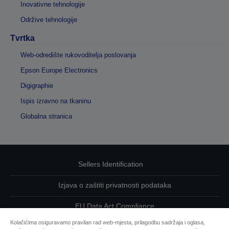
Inovativne tehnologije
Održive tehnologije
Tvrtka
Web-odredište rukovoditelja poslovanja
Epson Europe Electronics
Digigraphie
Ispis izravno na tkaninu
Globalna stranica
Sellers Identification
Izjava o zaštiti privatnosti podataka
EU Data Act Compliance
Kolačićima osiguravamo pravilan rad web-mjesta, prilagodbu sadržaja i oglasa,
Kontaktirajte nas u vezi svojih podataka