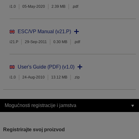
i1.0
05-May-2020
2.39 MB
.pdf
ESC/VP Manual (v21.P)
i21.P
29-Sep-2011
0.30 MB
.pdf
User's Guide (PDF) (v1.0)
i1.0
24-Aug-2010
13.12 MB
.zip
Mogućnosti registracije i jamstva
Registrirajte svoj proizvod