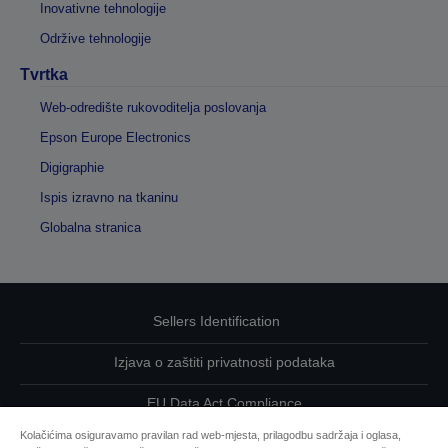
Inovativne tehnologije
Održive tehnologije
Tvrtka
Web-odredište rukovoditelja poslovanja
Epson Europe Electronics
Digigraphie
Ispis izravno na tkaninu
Globalna stranica
Sellers Identification
Izjava o zaštiti privatnosti podataka
EU Data Act Compliance
Kolačićima osiguravamo pravilan rad web-mjesta, prilagodbu sadržaja i oglasa,
Kontaktirajte nas u vezi svojih podataka