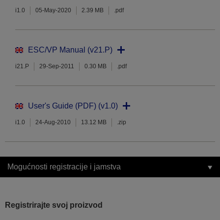
i1.0
05-May-2020
2.39 MB
.pdf
ESC/VP Manual (v21.P)
i21.P
29-Sep-2011
0.30 MB
.pdf
User's Guide (PDF) (v1.0)
i1.0
24-Aug-2010
13.12 MB
.zip
Mogućnosti registracije i jamstva
Registrirajte svoj proizvod