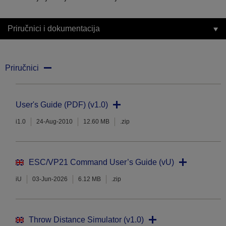
Priručnici i dokumentacija
Priručnici
User's Guide (PDF) (v1.0)
i1.0
24-Aug-2010
12.60 MB
.zip
ESC/VP21 Command User’s Guide (vU)
iU
03-Jun-2026
6.12 MB
.zip
Throw Distance Simulator (v1.0)