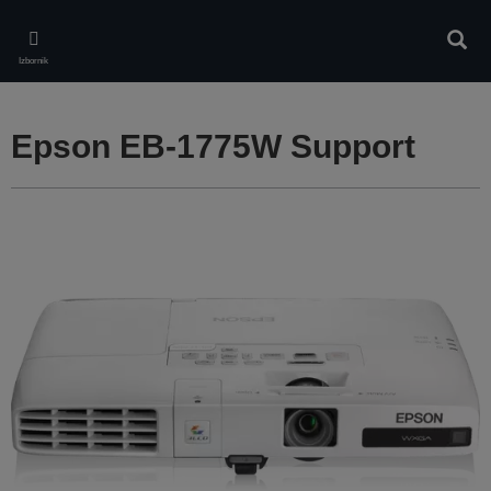
Skip
to
Pretr
main
Izbornik
content
Epson EB-1775W Support