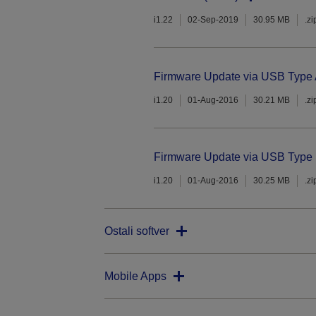
i1.22
02-Sep-2019
30.95 MB
.zi
Firmware Update via USB Type A
i1.20
01-Aug-2016
30.21 MB
.zi
Firmware Update via USB Type 
i1.20
01-Aug-2016
30.25 MB
.zi
Ostali softver
Mobile Apps