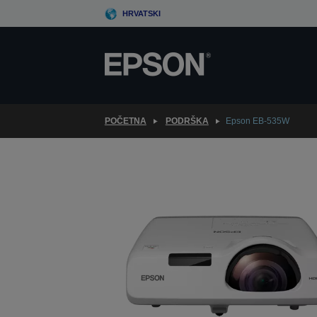
Skip
HRVATSKI
to
main
content
POČETNA
PODRŠKA
Epson EB-535W