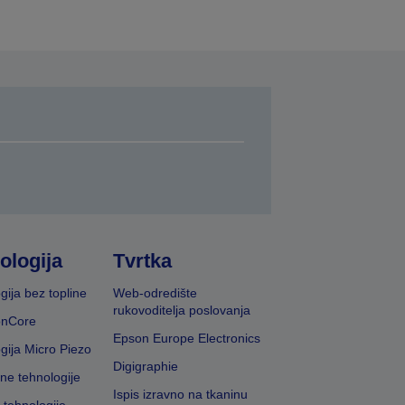
ologija
Tvrtka
gija bez topline
Web-odredište
rukovoditelja poslovanja
onCore
Epson Europe Electronics
gija Micro Piezo
Digigraphie
vne tehnologije
Ispis izravno na tkaninu