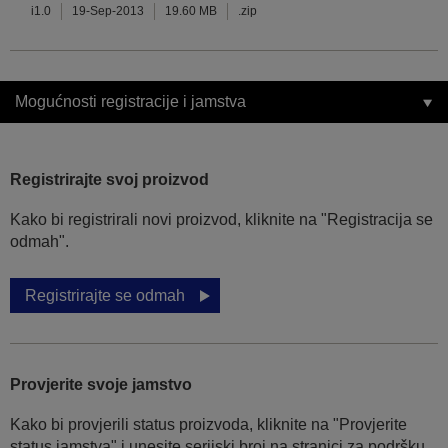
i1.0
19-Sep-2013
19.60 MB
.zip
Mogućnosti registracije i jamstva
Registrirajte svoj proizvod
Kako bi registrirali novi proizvod, kliknite na "Registracija se
odmah".
Registrirajte se odmah
Provjerite svoje jamstvo
Kako bi provjerili status proizvoda, kliknite na "Provjerite
status jamstva" i unesite serijski broj na stranici za podršku.