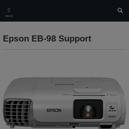
Skip
to
Pretr
main
Izbornik
content
Epson EB-98 Support