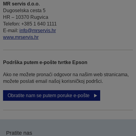
MR servis d.o.o.
Dugoselska cesta 5
HR – 10370 Rugvica
Telefon: +385 1 640 1111
Е-mail:
info@mrservis.hr
www.mrservis.hr
Podrška putem e-pošte tvrtke Epson
Ako ne možete pronaći odgovor na našim web stranicama,
možete poslati email našoj korisničkoj podršci.
Obratite nam se putem poruke e-pošte
Pratite nas