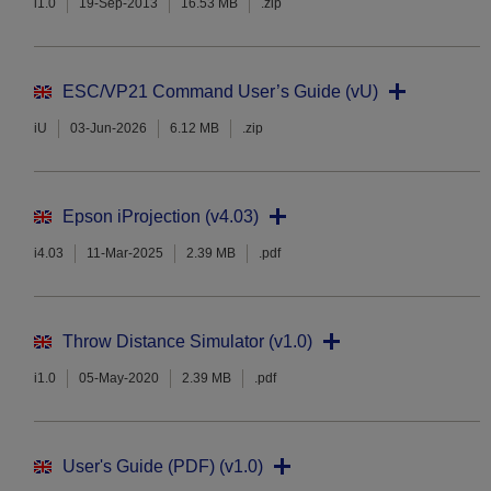
i1.0
19-Sep-2013
16.53 MB
.zip
ESC/VP21 Command User’s Guide (vU)
iU
03-Jun-2026
6.12 MB
.zip
Epson iProjection (v4.03)
i4.03
11-Mar-2025
2.39 MB
.pdf
Throw Distance Simulator (v1.0)
i1.0
05-May-2020
2.39 MB
.pdf
User's Guide (PDF) (v1.0)