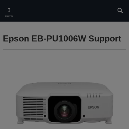
Skip
to
Pretr
main
Izbornik
content
Epson EB-PU1006W Support