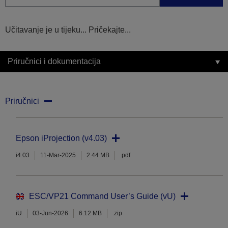
Učitavanje je u tijeku... Pričekajte...
Priručnici i dokumentacija
Priručnici
Epson iProjection (v4.03)
i4.03
11-Mar-2025
2.44 MB
.pdf
ESC/VP21 Command User’s Guide (vU)
iU
03-Jun-2026
6.12 MB
.zip