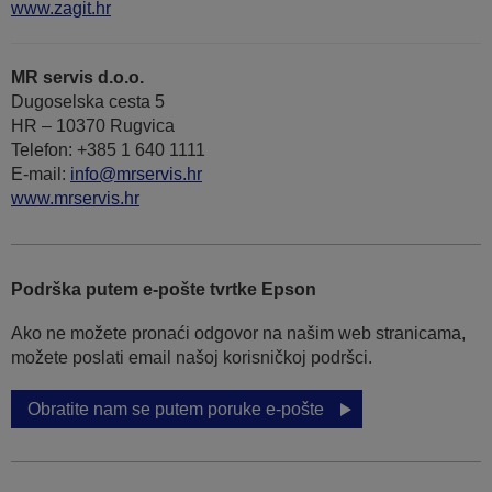
www.zagit.hr
MR servis d.o.o.
Dugoselska cesta 5
HR – 10370 Rugvica
Telefon: +385 1 640 1111
Е-mail:
info@mrservis.hr
www.mrservis.hr
Podrška putem e-pošte tvrtke Epson
Ako ne možete pronaći odgovor na našim web stranicama,
možete poslati email našoj korisničkoj podršci.
Obratite nam se putem poruke e-pošte