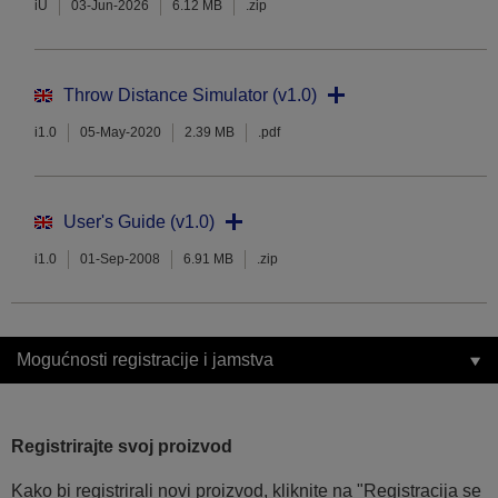
iU
03-Jun-2026
6.12 MB
.zip
Throw Distance Simulator (v1.0)
i1.0
05-May-2020
2.39 MB
.pdf
User's Guide (v1.0)
i1.0
01-Sep-2008
6.91 MB
.zip
Mogućnosti registracije i jamstva
Registrirajte svoj proizvod
Kako bi registrirali novi proizvod, kliknite na "Registracija se