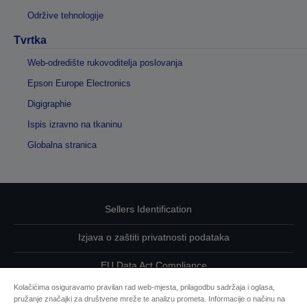
Održive tehnologije
Tvrtka
Web-odredište rukovoditelja poslovanja
Epson Europe Electronics
Digigraphie
Ispis izravno na tkaninu
Globalna stranica
Sellers Identification
Izjava o zaštiti privatnosti podataka
EU Data Act Compliance
Kolačićima osiguravamo pravilan rad web-mjesta, prilagodbu sadržaja i oglasa,
Kontaktirajte nas u vezi svojih podataka
pružanje značajki za društvene mreže te analizu prometa. Informacije o načinu na