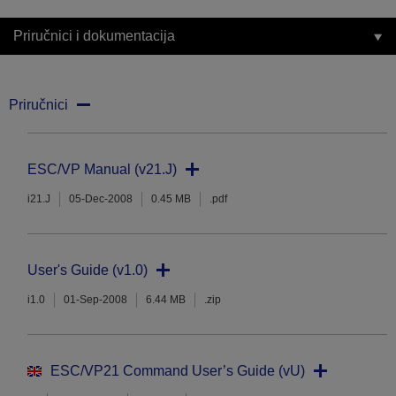
Priručnici i dokumentacija
Priručnici
ESC/VP Manual (v21.J)
i21.J
05-Dec-2008
0.45 MB
.pdf
User's Guide (v1.0)
i1.0
01-Sep-2008
6.44 MB
.zip
ESC/VP21 Command User’s Guide (vU)