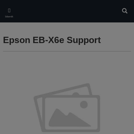
Skip
to
Pretr
main
Izbornik
content
Epson EB-X6e Support