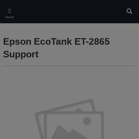
Skip
to
Pretr
main
Izbornik
content
Epson EcoTank ET-2865
Support