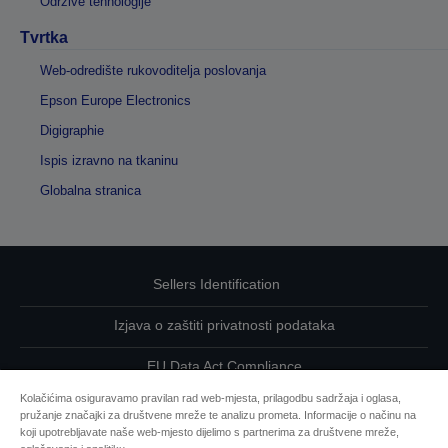
Održive tehnologije
Tvrtka
Web-odredište rukovoditelja poslovanja
Epson Europe Electronics
Digigraphie
Ispis izravno na tkaninu
Globalna stranica
Sellers Identification
Izjava o zaštiti privatnosti podataka
EU Data Act Compliance
Kolačićima osiguravamo pravilan rad web-mjesta, prilagodbu sadržaja i oglasa,
Kontaktirajte nas u vezi svojih podataka
pružanje značajki za društvene mreže te analizu prometa. Informacije o načinu na
koji upotrebljavate naše web-mjesto dijelimo s partnerima za društvene mreže,