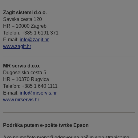
Zagit sistemi d.o.o.
Savska cesta 120
HR – 10000 Zagreb
Telefon: +385 1 6191 371
E-mail:
info@zagit.hr
www.zagit.hr
MR servis d.o.o.
Dugoselska cesta 5
HR – 10370 Rugvica
Telefon: +385 1 640 1111
Е-mail:
info@mrservis.hr
www.mrservis.hr
Podrška putem e-pošte tvrtke Epson
Ako ne možete pronaći odgovor na našim web stranicama,