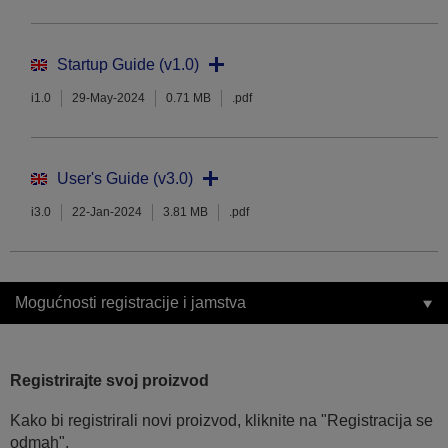
Startup Guide (v1.0)
i1.0
29-May-2024
0.71 MB
.pdf
User's Guide (v3.0)
i3.0
22-Jan-2024
3.81 MB
.pdf
Mogućnosti registracije i jamstva
Registrirajte svoj proizvod
Kako bi registrirali novi proizvod, kliknite na "Registracija se
odmah".