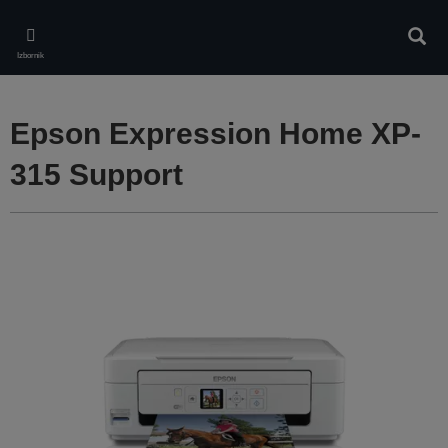
Skip
to
Pretr
main
Izbornik
content
Epson Expression Home XP-
315 Support