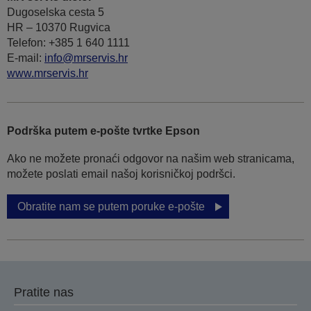
Dugoselska cesta 5
HR – 10370 Rugvica
Telefon: +385 1 640 1111
Е-mail:
info@mrservis.hr
www.mrservis.hr
Podrška putem e-pošte tvrtke Epson
Ako ne možete pronaći odgovor na našim web stranicama,
možete poslati email našoj korisničkoj podršci.
Obratite nam se putem poruke e-pošte
Pratite nas