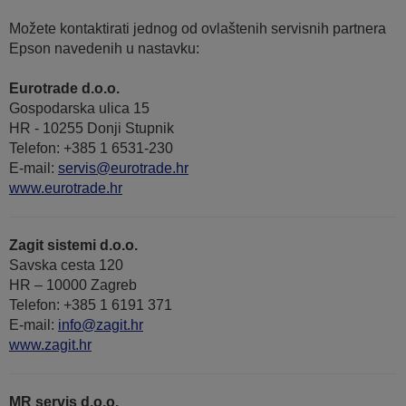
Možete kontaktirati jednog od ovlaštenih servisnih partnera
Epson navedenih u nastavku:
Eurotrade d.o.o.
Gospodarska ulica 15
HR - 10255 Donji Stupnik
Telefon: +385 1 6531-230
E-mail:
servis@eurotrade.hr
www.eurotrade.hr
Zagit sistemi d.o.o.
Savska cesta 120
HR – 10000 Zagreb
Telefon: +385 1 6191 371
E-mail:
info@zagit.hr
www.zagit.hr
MR servis d.o.o.