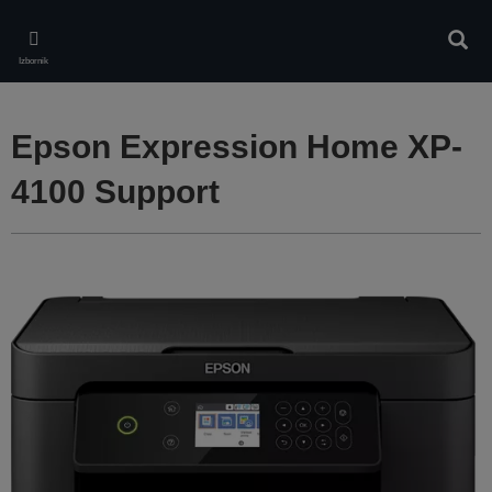
Skip
to
Pretr
main
Izbornik
content
Epson Expression Home XP-
4100 Support