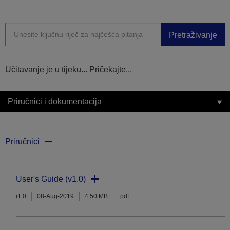
Pretraživanje
Učitavanje je u tijeku... Pričekajte...
Priručnici i dokumentacija
Priručnici
User's Guide (v1.0)
i1.0
08-Aug-2019
4.50 MB
.pdf