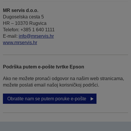
MR servis d.o.o.
Dugoselska cesta 5
HR – 10370 Rugvica
Telefon: +385 1 640 1111
Е-mail:
info@mrservis.hr
www.mrservis.hr
Podrška putem e-pošte tvrtke Epson
Ako ne možete pronaći odgovor na našim web stranicama,
možete poslati email našoj korisničkoj podršci.
Obratite nam se putem poruke e-pošte