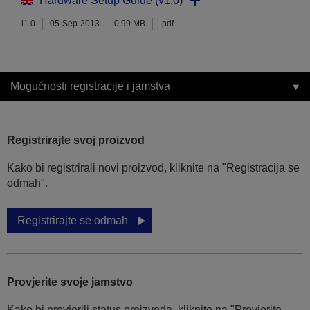
Hardware Setup Guide (v1.0)
i1.0
05-Sep-2013
0.99 MB
.pdf
Mogućnosti registracije i jamstva
Registrirajte svoj proizvod
Kako bi registrirali novi proizvod, kliknite na "Registracija se
odmah".
Registrirajte se odmah
Provjerite svoje jamstvo
Kako bi provjerili status proizvoda, kliknite na "Provjerite