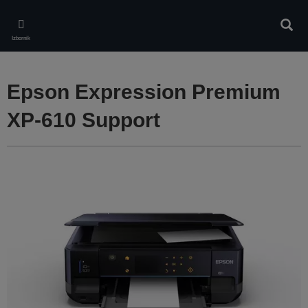
Skip
to
Pretr
main
Izbornik
content
Epson Expression Premium
XP-610 Support