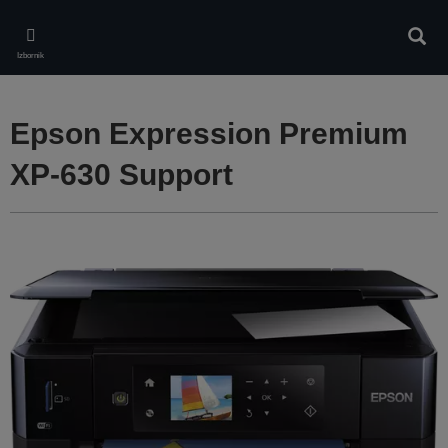
Skip
to
Pretr
main
Izbornik
content
Epson Expression Premium
XP-630 Support