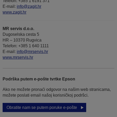
Telefon: +385 1 6191 371
E-mail:
info@zagit.hr
www.zagit.hr
MR servis d.o.o.
Dugoselska cesta 5
HR – 10370 Rugvica
Telefon: +385 1 640 1111
Е-mail:
info@mrservis.hr
www.mrservis.hr
Podrška putem e-pošte tvrtke Epson
Ako ne možete pronaći odgovor na našim web stranicama,
možete poslati email našoj korisničkoj podršci.
Obratite nam se putem poruke e-pošte