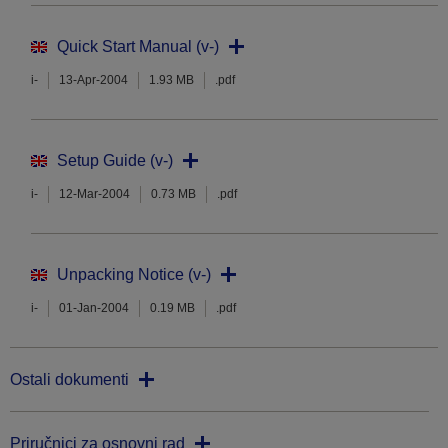
Quick Start Manual (v-)
i-
13-Apr-2004
1.93 MB
.pdf
Setup Guide (v-)
i-
12-Mar-2004
0.73 MB
.pdf
Unpacking Notice (v-)
i-
01-Jan-2004
0.19 MB
.pdf
Ostali dokumenti
Priručnici za osnovni rad