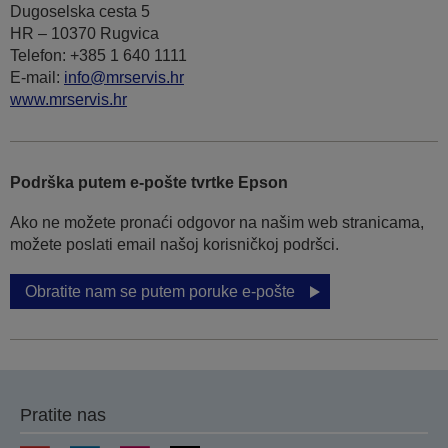
Dugoselska cesta 5
HR – 10370 Rugvica
Telefon: +385 1 640 1111
Е-mail:
info@mrservis.hr
www.mrservis.hr
Podrška putem e-pošte tvrtke Epson
Ako ne možete pronaći odgovor na našim web stranicama,
možete poslati email našoj korisničkoj podršci.
Obratite nam se putem poruke e-pošte
Pratite nas