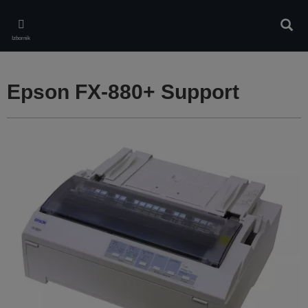
Skip
to
Pretr
main
Izbornik
content
Epson FX-880+ Support