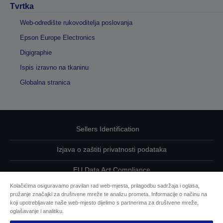
Tvrtka
Web-odredište rukovoditelja poslovanja
Epson Europe Electronics
Digigraphie
Ispis izravno na tkaninu
Globalna stranica
Sellers Identification
Izjava o zaštiti privatnosti podataka
EU Data Act Compliance
Kolačićima osiguravamo pravilan rad web-mjesta, prilagodbu sadržaja i oglasa,
Kontaktirajte nas u vezi svojih podataka
pružanje značajki za društvene mreže te analizu prometa. Informacije o načinu na
koji upotrebljavate naše web-mjesto dijelimo s partnerima za društvene mreže,
Informacije o kolačićima
oglašavanje i analitiku.