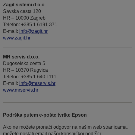
Zagit sistemi d.o.o.
Savska cesta 120
HR – 10000 Zagreb
Telefon: +385 1 6191 371
E-mail:
info@zagit.hr
www.zagit.hr
MR servis d.o.o.
Dugoselska cesta 5
HR – 10370 Rugvica
Telefon: +385 1 640 1111
Е-mail:
info@mrservis.hr
www.mrservis.hr
Podrška putem e-pošte tvrtke Epson
Ako ne možete pronaći odgovor na našim web stranicama,
možete poslati email našoj korisničkoj podršci.