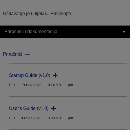
Učitavanje je u tijeku... Pričekajte...
Priručnici i dokumentacija
Priručnici
Startup Guide (v1.0)
i1.0
19-Nov-2021
0.74 MB
.pdf
User's Guide (v1.0)
i1.0
03-Sep-2021
3.88 MB
.pdf