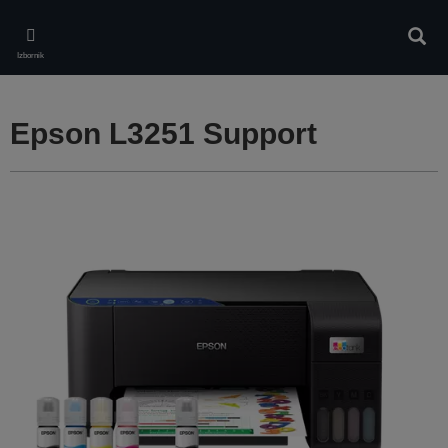
Skip
to
Pretr
main
Izbornik
content
Epson L3251 Support